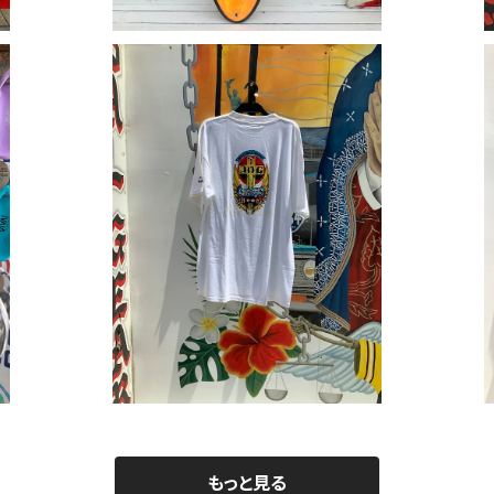
ョート
90's デッドストック DOGTOWN
¥68,000
もっと見る