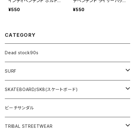
インディペンデント ボルトP
デペンデント ライザーパット
HILLIPS（プラス） ALLEN
2枚1セット [スケート スケ
¥550
¥550
(六角) スケボー パーツ In
ボー トラック] 【ヤマト便で
dependent bolt スケート
発送商品】
ボード小物[スケボー トラッ
ク] 【ヤマト便で発送商品】
CATEGORY
Dead stock90s
SURF
WetSuits(ウェットスーツ )
SKATEBOARD/SK8(スケートボード)
Surf Board(サーフボード )
CLOTHING(アパレル)
ビーチサンダル
OTHERS(サーフ小物)
DECK(デッキ)
TRIBAL STREETWEAR