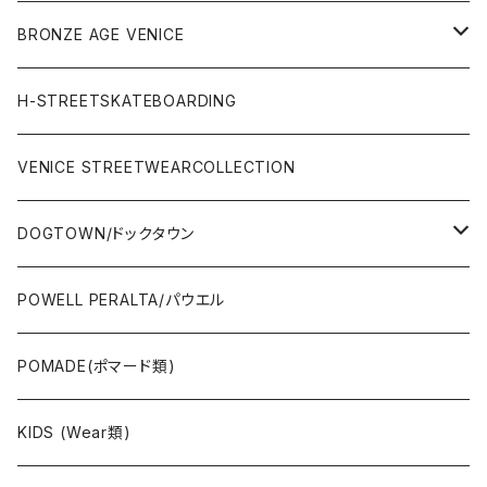
WEAR(サーフブランド衣類)
COMPLETE（完成品）
小物類
BRONZE AGE VENICE
STREET
Rhythm(サーフアパレル)
TRUCK(トラック)
SALE
made in JAPAN
H-STREETSKATEBOARDING
SURFSKATE
Ripcurl(サーフブランド)
WHEEL(ウィール)
made in USA
VENICE STREETWEARCOLLECTION
OTHERS(スケボー小物/ステッカー類)
DOGTOWN/ドックタウン
JAYADAMS/ジェイアダムス
WEAR(衣類)
POWELL PERALTA/パウエル
Deck(スケートデッキ)
POMADE(ポマード類)
CAP/HAT(キャップ類)
KIDS (Wear類)