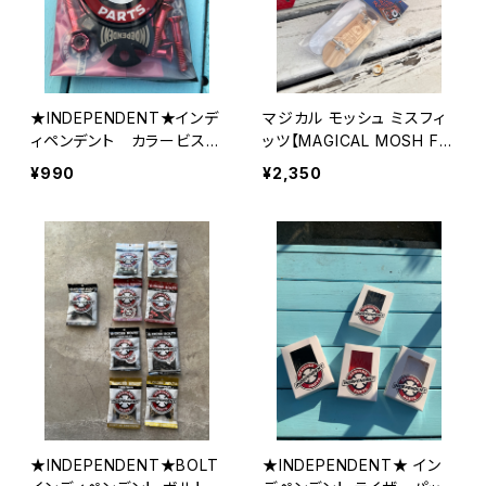
★INDEPENDENT★インデ
マジカル モッシュ ミスフィ
ィペンデント カラービス8
ッツ【MAGICAL MOSH FIN
本＋予備ビス２本＋ツー
GERBOARD 3】指スケ スケ
¥990
¥2,350
ル independent Bolt P
ボー skateboard skate b
hillips Hardware
oard
★INDEPENDENT★BOLT
★INDEPENDENT★ イン