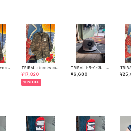
wear
TRIBAL streetwear
TRIBAL トライバル ス
TRIBA
チジャ
コーチジャケット トラ
トリートウェア スナッ
トライ
¥17,820
¥6,600
¥25
イバル
プバックキャップ USA
TRIB
LLEG
10%OFF