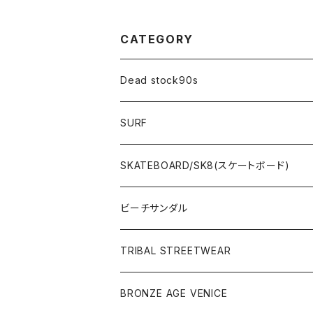
rNAVY
CATEGORY
Dead stock90s
SURF
WetSuits(ウェットスーツ )
SKATEBOARD/SK8(スケートボード)
Surf Board(サーフボード )
CLOTHING(アパレル)
ビーチサンダル
OTHERS(サーフ小物)
DECK(デッキ)
TRIBAL STREETWEAR
WEAR(サーフブランド衣類)
COMPLETE（完成品）
小物類
BRONZE AGE VENICE