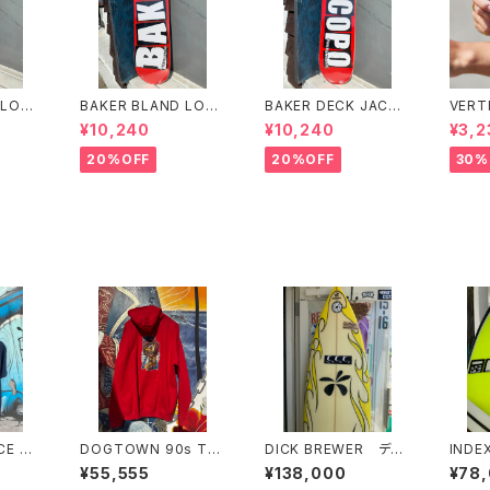
 LOG
BAKER BLAND LOG
BAKER DECK JACO
VERT
K 8.0
O PINK DECK 8.0 ベ
PO CAROZZI BRAN
N LO
¥10,240
¥10,240
¥3,2
ンド
イカー ブランド ロ
D LOGO 8.25 ベイカ
PF 4
 デッ
ゴ デッキ ピンク 8
ー デッキ ジェイコー
20%OFF
20%OFF
30%
ケートボ
インチ スケートボード
プ ブランド ロゴ ス
スケボー
ケートボード スケボー
CE 90
DOGTOWN 90s TH
DICK BREWER ディ
INDE
enice
E HARD WAY SUCID
ックブルーワーサーフボ
ズド
¥55,555
¥138,000
¥78
LACK o
ALTEDENSES 1999
ード ショートボード