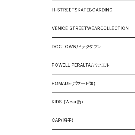
STREET
Rhythm(サーフアパレル)
TRUCK(トラック)
SALE
made in JAPAN
H-STREETSKATEBOARDING
SURFSKATE
Ripcurl(サーフブランド)
WHEEL(ウィール)
made in USA
VENICE STREETWEARCOLLECTION
OTHERS(スケボー小物/ステッカー類)
DOGTOWN/ドックタウン
JAYADAMS/ジェイアダムス
WEAR(衣類)
POWELL PERALTA/パウエル
Deck(スケートデッキ)
POMADE(ポマード類)
CAP/HAT(キャップ類)
KIDS (Wear類)
OTHERS(ドックタウン小物)
CAP(帽子)