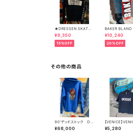
★DRESSEN SKATES
BAKER BLAND
★ERIC DRESSEN BL
O PURPLE DEC
¥9,350
¥10,240
ACK ZIP HOOD PAR
ベイカー ブラ
KER ドレッセンスケー
ロゴ パープル
15%OFF
20%OFF
ツスケート エリックド
キ 8インチ ス
レッセン ブラック フ
ード スケボー
ードパーカー フーディ
ーパーカー
その他の商品
90'デッドストック DO
【VENICE】VENI
GTOWN
291 T-Shirts v
¥68,000
¥5,280
streetwear B