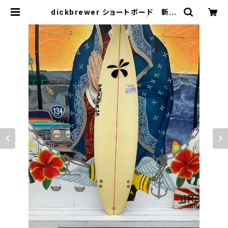
dickbrewer ショートボード 新中
古 展示品 本人シェイプ | CCCS
URFSK8SHOP