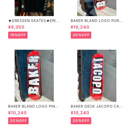
★DRESSEN SKATES★ERIC
BAKER BLAND LOGO PURP
DRESSEN BLACK ZIP HOO
LE DECK 8.0 ベイカー ブラ
¥9,350
¥10,240
D PARKER ドレッセンスケーツ
ンド ロゴ パープル デッ
スケート エリックドレッセン
キ 8インチ スケートボード ス
15%OFF
20%OFF
ブラック フードパーカー フー
ケボー
ディーパーカー
BAKER BLAND LOGO PINK
BAKER DECK JACOPO CAR
DECK 8.0 ベイカー ブラン
OZZI BRAND LOGO 8.25 ベ
¥10,240
¥10,240
ド ロゴ デッキ ピンク 8イ
イカー デッキ ジェイコープ ブ
ンチ スケートボード スケボー
ランド ロゴ スケートボード
20%OFF
20%OFF
スケボー