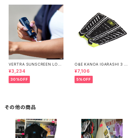
VERTRA SUNSCREEN LOTI
O&E KANOA IGARASHI 3 PI
ON WHITE SPF 44＃
ECE BLACK/LIME｜PRO SE
¥3,234
¥7,106
RIES
30%OFF
5%OFF
その他の商品