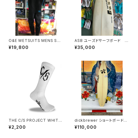
O&E WETSUITS MENS STE
ASB ユーズドサーフボード 中
AMER 3/2mmジャージフルス
古 ショートボード
¥19,800
¥35,000
ーツ ｜メンズ
THE C/S PROJECT WHITE
dickbrewer ショートボード
C/S SOCKS
新中古 展示品 本人シェイプ
¥2,200
¥110,000