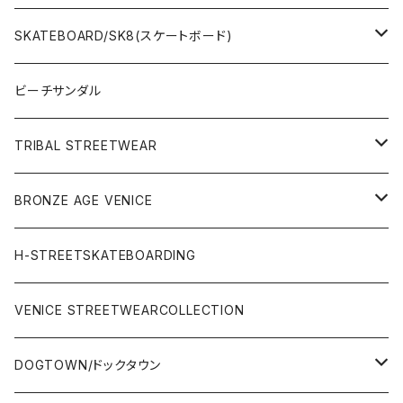
WetSuits(ウェットスーツ )
SKATEBOARD/SK8(スケートボード)
Surf Board(サーフボード )
CLOTHING(アパレル)
ビーチサンダル
OTHERS(サーフ小物)
DECK(デッキ)
TRIBAL STREETWEAR
WEAR(サーフブランド衣類)
COMPLETE（完成品）
小物類
BRONZE AGE VENICE
STREET
Rhythm(サーフアパレル)
TRUCK(トラック)
SALE
made in JAPAN
H-STREETSKATEBOARDING
SURFSKATE
Ripcurl(サーフブランド)
WHEEL(ウィール)
made in USA
VENICE STREETWEARCOLLECTION
OTHERS(スケボー小物/ステッカー類)
DOGTOWN/ドックタウン