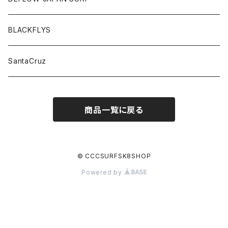
BLACKFLYS
SantaCruz
商品一覧に戻る
© CCCSURFSK8SHOP
Powered by