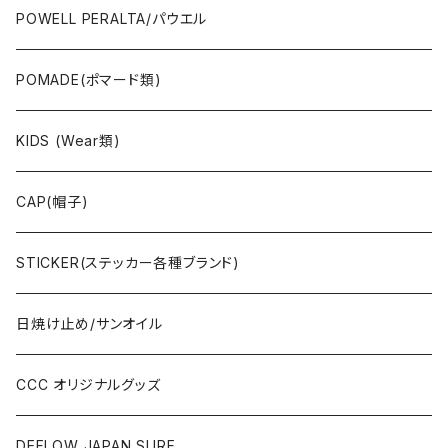
JAYADAMS/ジェイアダムス
WEAR(衣類)
POWELL PERALTA/パウエル
Deck(スケートデッキ)
POMADE(ポマード類)
CAP/HAT(キャップ類)
KIDS (Wear類)
OTHERS(ドックタウン小物)
CAP(帽子)
STICKER(ステッカー各種ブランド)
日焼け止め/サンオイル
CCC オリジナルグッズ
DEFLOW JAPAN SURF