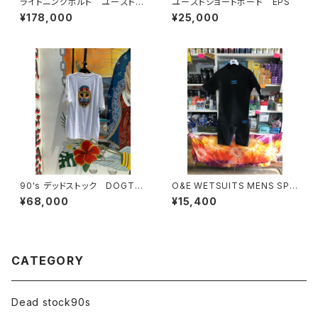
ライトニングボルト ユーズド
ユーズドショートボード EPS
新中古 サーフボード ショー
¥178,000
¥25,000
トボード
90's デッドストック DOGTO
O&E WETSUITS MENS SPR
WN
ING SUIT 2/2mm スプリン
¥68,000
¥15,400
グ ウエットスーツ｜メンズ
CATEGORY
Dead stock90s