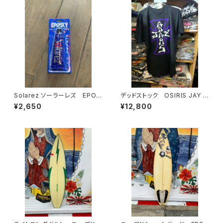
Solarez ソーラーレズ EPOX
デッドストック OSIRIS JAY A
Y DING REPAIR リペア サー
DAMS
¥2,650
¥12,800
フィン サーフボード リペア
修理 レジン 簡単サーフボー
ド修理剤 リペアキット