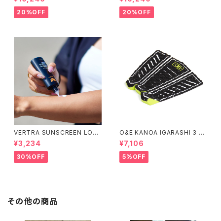
ド ロゴ デッキ ピンク 8イ
イカー デッキ ジェイコープ ブ
ンチ スケートボード スケボー
ランド ロゴ スケートボード
20%OFF
20%OFF
スケボー
VERTRA SUNSCREEN LOTI
O&E KANOA IGARASHI 3 PI
ON WHITE SPF 44＃
ECE BLACK/LIME｜PRO SE
¥3,234
¥7,106
RIES
30%OFF
5%OFF
その他の商品