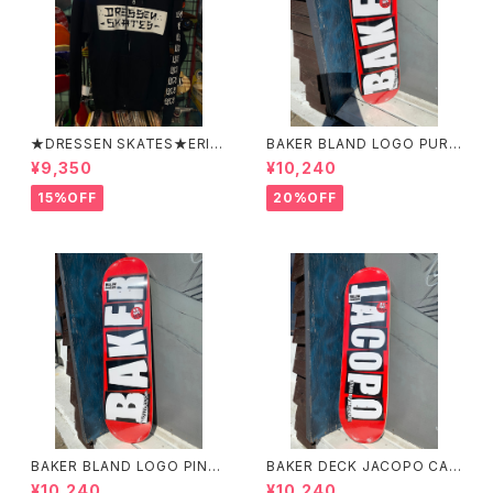
★DRESSEN SKATES★ERIC
BAKER BLAND LOGO PURP
DRESSEN BLACK ZIP HOO
LE DECK 8.0 ベイカー ブラ
¥9,350
¥10,240
D PARKER ドレッセンスケーツ
ンド ロゴ パープル デッ
スケート エリックドレッセン
キ 8インチ スケートボード ス
15%OFF
20%OFF
ブラック フードパーカー フー
ケボー
ディーパーカー
BAKER BLAND LOGO PINK
BAKER DECK JACOPO CAR
DECK 8.0 ベイカー ブラン
OZZI BRAND LOGO 8.25 ベ
¥10,240
¥10,240