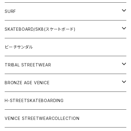
SURF
WetSuits(ウェットスーツ )
SKATEBOARD/SK8(スケートボード)
Surf Board(サーフボード )
CLOTHING(アパレル)
ビーチサンダル
OTHERS(サーフ小物)
DECK(デッキ)
TRIBAL STREETWEAR
WEAR(サーフブランド衣類)
COMPLETE（完成品）
小物類
BRONZE AGE VENICE
STREET
Rhythm(サーフアパレル)
TRUCK(トラック)
SALE
made in JAPAN
H-STREETSKATEBOARDING
SURFSKATE
Ripcurl(サーフブランド)
WHEEL(ウィール)
made in USA
VENICE STREETWEARCOLLECTION