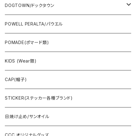
OTHERS(スケボー小物/ステッカー類)
DOGTOWN/ドックタウン
JAYADAMS/ジェイアダムス
WEAR(衣類)
POWELL PERALTA/パウエル
Deck(スケートデッキ)
POMADE(ポマード類)
CAP/HAT(キャップ類)
KIDS (Wear類)
OTHERS(ドックタウン小物)
CAP(帽子)
STICKER(ステッカー各種ブランド)
日焼け止め/サンオイル
CCC オリジナルグッズ