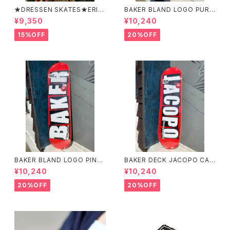
★DRESSEN SKATES★ERIC
BAKER BLAND LOGO PURP
DRESSEN BLACK ZIP HOO
LE DECK 8.0 ベイカー ブラ
¥9,350
¥10,240
D PARKER ドレッセンスケーツ
ンド ロゴ パープル デッ
スケート エリックドレッセン
キ 8インチ スケートボード ス
15%OFF
20%OFF
ブラック フードパーカー フー
ケボー
ディーパーカー
BAKER BLAND LOGO PINK
BAKER DECK JACOPO CAR
DECK 8.0 ベイカー ブラン
OZZI BRAND LOGO 8.25 ベ
¥10,240
¥10,240
ド ロゴ デッキ ピンク 8イ
イカー デッキ ジェイコープ ブ
ンチ スケートボード スケボー
ランド ロゴ スケートボード
20%OFF
20%OFF
スケボー