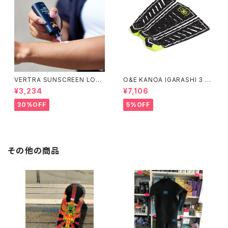
VERTRA SUNSCREEN LOTI
O&E KANOA IGARASHI 3 PI
ON WHITE SPF 44＃
ECE BLACK/LIME｜PRO SE
¥3,234
¥7,106
RIES
30%OFF
5%OFF
その他の商品