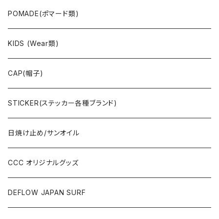
Deck(スケートデッキ)
POMADE(ポマード類)
CAP/HAT(キャップ類)
KIDS (Wear類)
OTHERS(ドックタウン小物)
CAP(帽子)
STICKER(ステッカー各種ブランド)
日焼け止め/サンオイル
CCC オリジナルグッズ
DEFLOW JAPAN SURF