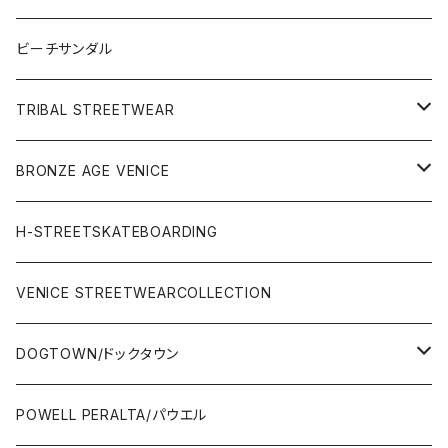
Surf Board(サーフボード )
CLOTHING(アパレル)
ビーチサンダル
OTHERS(サーフ小物)
DECK(デッキ)
TRIBAL STREETWEAR
WEAR(サーフブランド衣類)
COMPLETE（完成品）
小物類
BRONZE AGE VENICE
STREET
Rhythm(サーフアパレル)
TRUCK(トラック)
SALE
made in JAPAN
H-STREETSKATEBOARDING
SURFSKATE
Ripcurl(サーフブランド)
WHEEL(ウィール)
made in USA
VENICE STREETWEARCOLLECTION
OTHERS(スケボー小物/ステッカー類)
DOGTOWN/ドックタウン
JAYADAMS/ジェイアダムス
WEAR(衣類)
POWELL PERALTA/パウエル