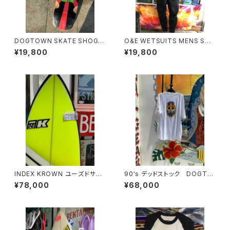
DOGTOWN SKATE SHOGO
O&E WETSUITS MENS STE
KUBO POOL Deck shogo k
AMER 3/2mmジャージフルス
¥19,800
¥19,800
ubo pool deck ドッグタウン
ーツ ｜メンズ
スケート ショーゴクボ しょう
ごくぼ クルーザーデッキ スケ
ートボード OGデッキ REDBL
ACK/DOGTOWN SKATES O
LDSKULL OLDSKATE
INDEX KROWN ユーズドサー
90's デッドストック DOGTO
フボード
WN
¥78,000
¥68,000