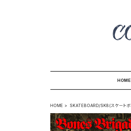
HOM
HOME
SKATEBOARD/SK8(スケート