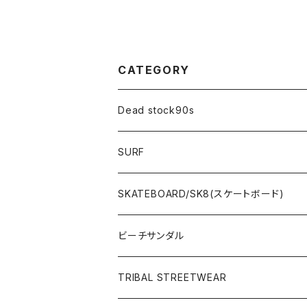
CATEGORY
Dead stock90s
SURF
WetSuits(ウェットスーツ )
SKATEBOARD/SK8(スケートボード)
Surf Board(サーフボード )
CLOTHING(アパレル)
ビーチサンダル
OTHERS(サーフ小物)
DECK(デッキ)
TRIBAL STREETWEAR