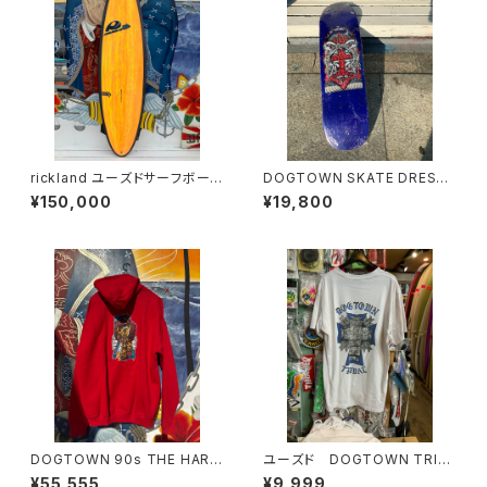
rickland ユーズドサーフボー
DOGTOWN SKATE DRESSE
ド 新中古 展示品
N SKATE POP SIZE ドッグタ
¥150,000
¥19,800
ウン エリックドレッセン スコ
ットオスターミニクルーザーデッ
キ スケートボード OGデッキ
DOGTOWN 90s THE HARD
ユーズド DOGTOWN TRIB
WAY SUCIDALTEDENSES 1
AL メンズTシャツ
¥55,555
¥9,999