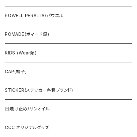
JAYADAMS/ジェイアダムス
WEAR(衣類)
POWELL PERALTA/パウエル
Deck(スケートデッキ)
POMADE(ポマード類)
CAP/HAT(キャップ類)
KIDS (Wear類)
OTHERS(ドックタウン小物)
CAP(帽子)
STICKER(ステッカー各種ブランド)
日焼け止め/サンオイル
CCC オリジナルグッズ