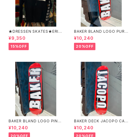
★DRESSEN SKATES★ERIC
BAKER BLAND LOGO PURP
DRESSEN BLACK ZIP HOO
LE DECK 8.0 ベイカー ブラ
¥9,350
¥10,240
D PARKER ドレッセンスケーツ
ンド ロゴ パープル デッ
スケート エリックドレッセン
キ 8インチ スケートボード ス
15%OFF
20%OFF
ブラック フードパーカー フー
ケボー
ディーパーカー
BAKER BLAND LOGO PINK
BAKER DECK JACOPO CAR
DECK 8.0 ベイカー ブラン
OZZI BRAND LOGO 8.25 ベ
¥10,240
¥10,240
ド ロゴ デッキ ピンク 8イ
イカー デッキ ジェイコープ ブ
ンチ スケートボード スケボー
ランド ロゴ スケートボード
20%OFF
20%OFF