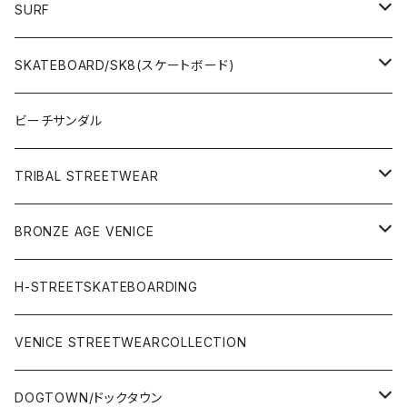
SURF
WetSuits(ウェットスーツ )
SKATEBOARD/SK8(スケートボード)
Surf Board(サーフボード )
CLOTHING(アパレル)
ビーチサンダル
OTHERS(サーフ小物)
DECK(デッキ)
TRIBAL STREETWEAR
WEAR(サーフブランド衣類)
COMPLETE（完成品）
小物類
BRONZE AGE VENICE
STREET
Rhythm(サーフアパレル)
TRUCK(トラック)
SALE
made in JAPAN
H-STREETSKATEBOARDING
SURFSKATE
Ripcurl(サーフブランド)
WHEEL(ウィール)
made in USA
VENICE STREETWEARCOLLECTION
OTHERS(スケボー小物/ステッカー類)
DOGTOWN/ドックタウン