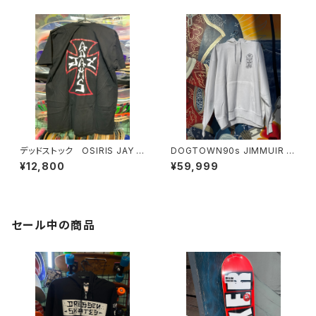
デッドストック OSIRIS JAY A
DOGTOWN90s JIMMUIR D
DAMS
ESIGN SKATES デッドストッ
¥12,800
¥59,999
ク ヴィンテージ
セール中の商品