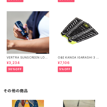
スケボー
VERTRA SUNSCREEN LOTI
O&E KANOA IGARASHI 3 PI
ON WHITE SPF 44＃
ECE BLACK/LIME｜PRO SE
¥3,234
¥7,106
RIES
30%OFF
5%OFF
その他の商品