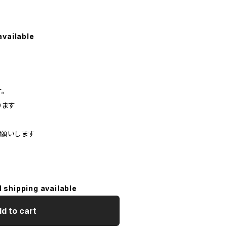
available
。
ります
願いします
l shipping available
d to cart