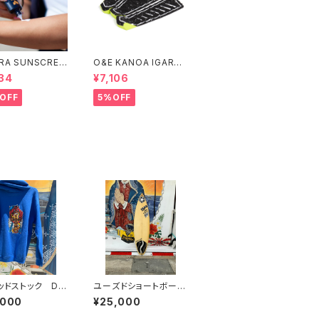
RA SUNSCREE
O&E KANOA IGARAS
TION WHITE S
HI 3 PIECE BLACK/LI
34
¥7,106
4＃
ME｜PRO SERIES
OFF
5%OFF
デッドストック DO
ユーズドショートボー
WN
ド EPS
,000
¥25,000