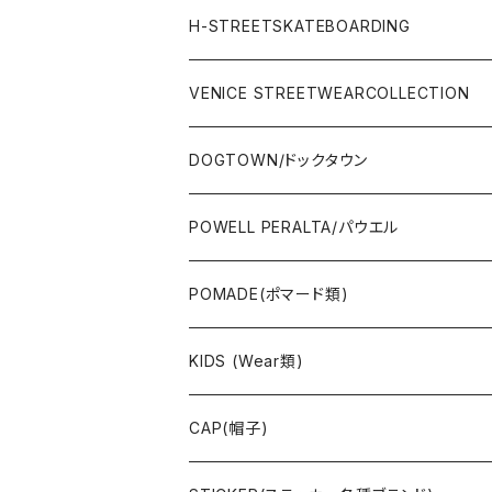
STREET
Rhythm(サーフアパレル)
TRUCK(トラック)
SALE
made in JAPAN
H-STREETSKATEBOARDING
SURFSKATE
Ripcurl(サーフブランド)
WHEEL(ウィール)
made in USA
VENICE STREETWEARCOLLECTION
OTHERS(スケボー小物/ステッカー類)
DOGTOWN/ドックタウン
JAYADAMS/ジェイアダムス
WEAR(衣類)
POWELL PERALTA/パウエル
Deck(スケートデッキ)
POMADE(ポマード類)
CAP/HAT(キャップ類)
KIDS (Wear類)
OTHERS(ドックタウン小物)
CAP(帽子)