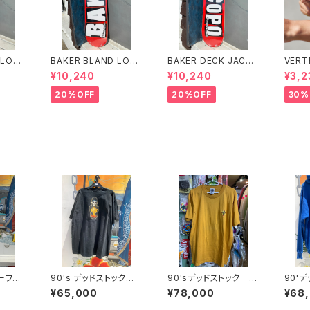
 LOG
BAKER BLAND LOG
BAKER DECK JACO
VERT
K 8.0
O PINK DECK 8.0 ベ
PO CAROZZI BRAN
N LO
¥10,240
¥10,240
¥3,2
ンド
イカー ブランド ロ
D LOGO 8.25 ベイカ
PF 4
 デッ
ゴ デッキ ピンク 8
ー デッキ ジェイコー
20%OFF
20%OFF
30%
ケートボ
インチ スケートボード
プ ブランド ロゴ ス
スケボー
ケートボード スケボー
ーフボ
90's デッドストック D
90'sデッドストック D
90'
ード
OGTOWN
OGTOWN
GTO
¥65,000
¥78,000
¥68