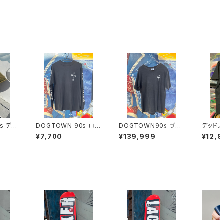
s デッ
DOGTOWN 90s ロン
DOGTOWN90s ヴィ
デッド
オールタ
グスリーブ ドックタウ
ンテージ Tシャツ d
S JA
¥7,700
¥139,999
¥12,
キャス
ン オールドスクール
ogtown skateboard
s