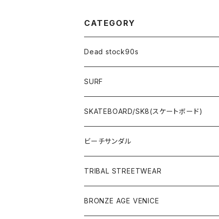
CATEGORY
Dead stock90s
SURF
WetSuits(ウェットスーツ )
SKATEBOARD/SK8(スケートボード)
Surf Board(サーフボード )
CLOTHING(アパレル)
ビーチサンダル
OTHERS(サーフ小物)
DECK(デッキ)
TRIBAL STREETWEAR
WEAR(サーフブランド衣類)
COMPLETE（完成品）
小物類
BRONZE AGE VENICE