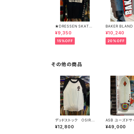
★DRESSEN SKATES
BAKER BLAND
★ERIC DRESSEN BL
O PURPLE DEC
¥9,350
¥10,240
ACK ZIP HOOD PAR
ベイカー ブラ
KER ドレッセンスケー
ロゴ パープル
15%OFF
20%OFF
ツスケート エリックド
キ 8インチ ス
レッセン ブラック フ
ード スケボー
ードパーカー フーディ
ーパーカー
その他の商品
デッドストック OSIRI
ASB ユーズドサ
S JAY ADAMS
ード ショートボ
¥12,800
¥49,000