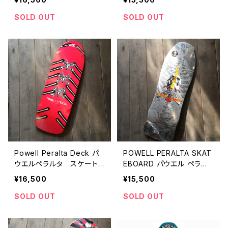
RO STREET DRAGON SI
ER NORDIC SKULL BLUE
LVER キャバレロ ストリー
ウェリンダー ノーディッ
SOLD OUT
SOLD OUT
ト ドラゴン シルバー
ク スカル ブルー
Powell Peralta Deck パ
POWELL PERALTA SKAT
ウエルペラルタ スケート
EBOARD パウエル ペラル
デッキ Reissue Rat Bon
タ スケートボード GEEGA
¥16,500
¥15,500
es Skateboard Deck 復
H SKULL AND SWORD S
刻 再販売モデル ラッ
KATEBOARD SILVER DE
SOLD OUT
SOLD OUT
ト ボーンズ スカル
CK SHAPE