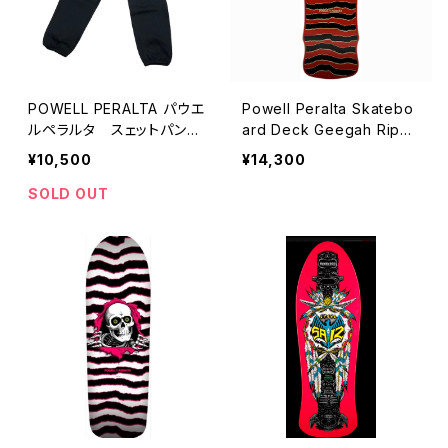
POWELL PERALTA パウエ
Powell Peralta Skatebo
ルペラルタ スェットパン
ard Deck Geegah Rippe
ツ パウエル SWEATPAN
r Maroon パウエルペラル
¥10,500
¥14,300
TS PP TRIPLE PANTS ス
タ スケートデッキ リッパ
ケボー パウエルペラルタ
ー マーロン
SOLD OUT
タグ付き