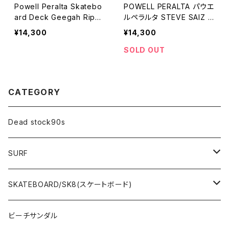
Powell Peralta Skatebo
POWELL PERALTA パウエ
ard Deck Geegah Rippe
ルペラルタ STEVE SAIZ T
r Maroon パウエルペラル
OTEM スティーブサイズト
¥14,300
¥14,300
タ スケートデッキ リッパ
ーテム スティーブ・サイズ
ー ホワイト／ピンク
トーテムスケートボード
SOLD OUT
スケボーデッキ Powell Pe
raltaスケートボードデッキ
スティーブ・サイズ トーテム
CATEGORY
ピンク オールドスクールリ
イス
Dead stock90s
SURF
WetSuits(ウェットスーツ )
SKATEBOARD/SK8(スケートボード)
Surf Board(サーフボード )
CLOTHING(アパレル)
ビーチサンダル