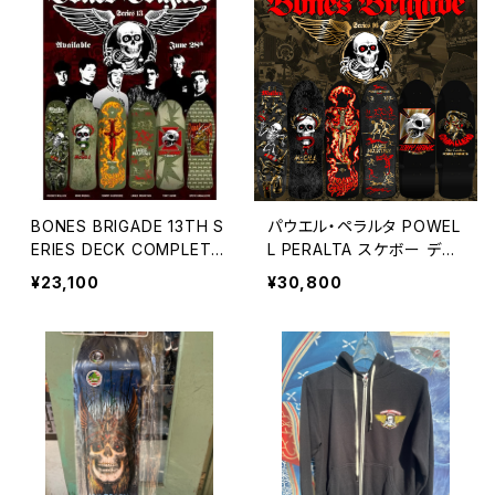
BONES BRIGADE 13TH S
パウエル・ペラルタ POWEL
ERIES DECK COMPLETE
L PERALTA スケボー デッ
SETボーンズ・ブリゲード デ
キ 10 BONES BRIGADE®
¥23,100
¥30,800
ッキ Powell Peralta Cab
TONY HAWK SERIES 16
allero 9.95 x 29.74inch
REISSUE DECK BLACK/G
OLD トニー・ホーク ボーン
ズ・ブリゲード ブラック ゴー
ルド 限定 オールドスクール
リイシュー スケボー