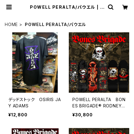
POWELL PERALTA/パウエル | C
CCSURFSK8SHOP
HOME
POWELL PERALTA/パウエル
デッドストック OSIRIS JA
POWELL PERALTA BON
Y ADAMS
ES BRIGADE® RODNEY
MULLEN SERIES 16 REIS
¥12,800
¥30,800
SUE DECK BLACK/GOLD
7.4inch×27.68インチ