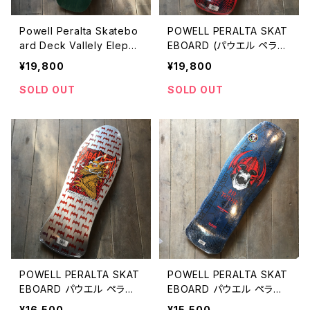
Powell Peralta Skatebo
POWELL PERALTA SKAT
ard Deck Vallely Elepha
EBOARD (パウエル ペラル
nt The New Deal1991
タ スケートボード VALLE
¥19,800
¥19,800
パウエルペラルタ スケー
LY ELEPHANT バレリー
トボード バレリー エレフ
エレファント マイクバレリ
SOLD OUT
SOLD OUT
ァント 1991年復刻 マイ
ー スケボーデッキ
クバレリー
POWELL PERALTA SKAT
POWELL PERALTA SKAT
EBOARD パウエル ペラル
EBOARD パウエル ペラル
タ スケートボードCABALLE
タ スケートボード WELIND
¥16,500
¥15,500