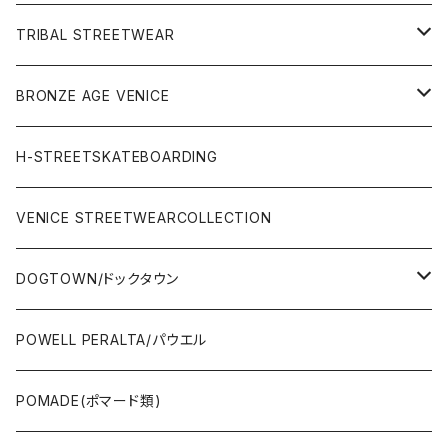
OTHERS(サーフ小物)
DECK(デッキ)
TRIBAL STREETWEAR
WEAR(サーフブランド衣類)
COMPLETE（完成品）
小物類
BRONZE AGE VENICE
STREET
Rhythm(サーフアパレル)
TRUCK(トラック)
SALE
made in JAPAN
H-STREETSKATEBOARDING
SURFSKATE
Ripcurl(サーフブランド)
WHEEL(ウィール)
made in USA
VENICE STREETWEARCOLLECTION
OTHERS(スケボー小物/ステッカー類)
DOGTOWN/ドックタウン
JAYADAMS/ジェイアダムス
WEAR(衣類)
POWELL PERALTA/パウエル
Deck(スケートデッキ)
POMADE(ポマード類)