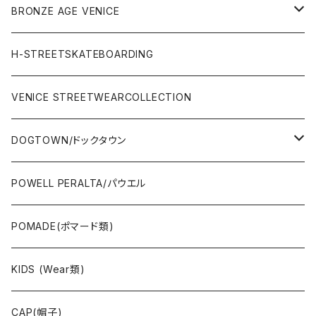
WEAR(サーフブランド衣類)
COMPLETE（完成品）
小物類
BRONZE AGE VENICE
STREET
Rhythm(サーフアパレル)
TRUCK(トラック)
SALE
made in JAPAN
H-STREETSKATEBOARDING
SURFSKATE
Ripcurl(サーフブランド)
WHEEL(ウィール)
made in USA
VENICE STREETWEARCOLLECTION
OTHERS(スケボー小物/ステッカー類)
DOGTOWN/ドックタウン
JAYADAMS/ジェイアダムス
WEAR(衣類)
POWELL PERALTA/パウエル
Deck(スケートデッキ)
POMADE(ポマード類)
CAP/HAT(キャップ類)
KIDS (Wear類)
OTHERS(ドックタウン小物)
CAP(帽子)