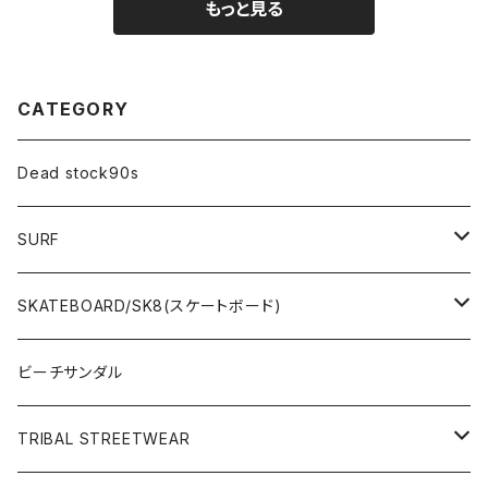
もっと見る
CATEGORY
Dead stock90s
SURF
WetSuits(ウェットスーツ )
SKATEBOARD/SK8(スケートボード)
Surf Board(サーフボード )
CLOTHING(アパレル)
ビーチサンダル
OTHERS(サーフ小物)
DECK(デッキ)
TRIBAL STREETWEAR