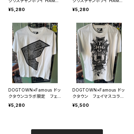
クリスチャンホソイ HAMME
クリスチャンホソイ HAMME
RHEAD ハンマーヘッド Tシ
RHEAD ハンマーヘッド Tシ
¥5,280
¥5,280
ャツ 黒
ャツ 白 ホワイト
DOGTOWN×Famous ドッ
DOGTOWN×Famous ドッ
クタウンコラボ限定 フェイ
クタウン フェイマスコラボ
マス Tシャツ 限定
限定モデル デットストック
¥5,280
¥5,500
品 Tシャツ