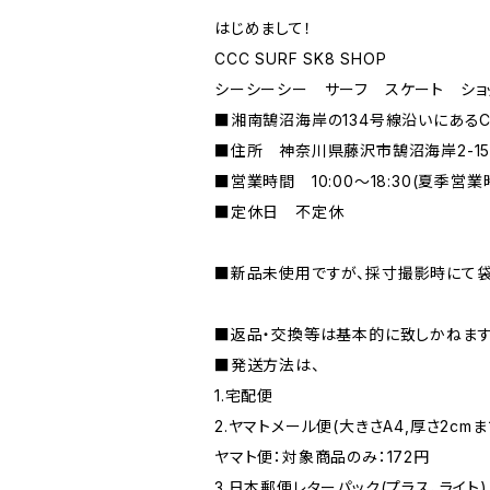
はじめまして！
CCC SURF SK8 SHOP
シーシーシー サーフ スケート ショ
■湘南鵠沼海岸の134号線沿いにあるCCC
■住所 神奈川県藤沢市鵠沼海岸2-15-
■営業時間 10:00〜18:30(夏季営
■定休日 不定休
■新品未使用ですが、採寸撮影時にて袋
■返品・交換等は基本的に致しかねます
■発送方法は、
1.宅配便
2.ヤマトメール便(大きさA4,厚さ2cmま
ヤマト便：対象商品のみ：172円
3.日本郵便レターパック(プラス、ライト)