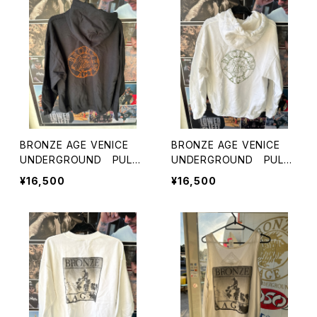
フード付きパーカー phot
ー フード付きパーカー
o shot jayadams photo
photo shot jayadams ph
by Josh Bagel Klassman
oto by Josh Bagel Klass
man
BRONZE AGE VENICE
BRONZE AGE VENICE
UNDERGROUND PULL
UNDERGROUND PULL
OVER HUODIES made in
OVER HUODIES made in
¥16,500
¥16,500
USA ブロンズエイジ ヴェ
USA ブロンズエイジ ヴェ
ニス アンダーグラウンド
ニス アンダーグラウンド
プルオーバー フード付き
プルオーバー フード付き
パーカー
パーカー