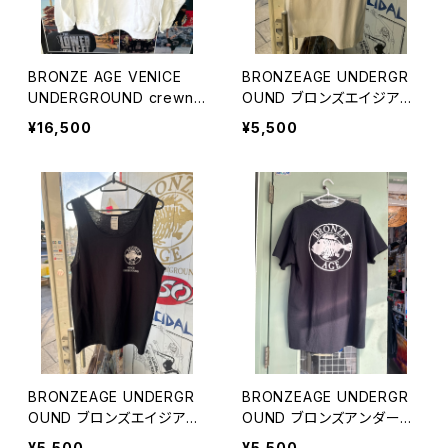
BRONZE AGE VENICE
BRONZEAGE UNDERGR
UNDERGROUND crewne
OUND ブロンズエイジアン
ck sweatsshirts made in
ダーグラウンド USA タン
¥16,500
¥5,500
USA ブロンズエイジ ヴェ
クトップ
ニス アンダーグラウンド
クルーネック スェットシャ
ツ トレーナー photo sh
ot jayadams photo by J
osh Bagel Klassman
BRONZEAGE UNDERGR
BRONZEAGE UNDERGR
OUND ブロンズエイジアン
OUND ブロンズアンダーグ
ダーグラウンド USA タン
ラウンド USA Tシャツ
¥5,500
¥5,500