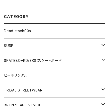
CATEGORY
Dead stock90s
SURF
WetSuits(ウェットスーツ )
SKATEBOARD/SK8(スケートボード)
Surf Board(サーフボード )
CLOTHING(アパレル)
ビーチサンダル
OTHERS(サーフ小物)
DECK(デッキ)
TRIBAL STREETWEAR
WEAR(サーフブランド衣類)
COMPLETE（完成品）
小物類
BRONZE AGE VENICE