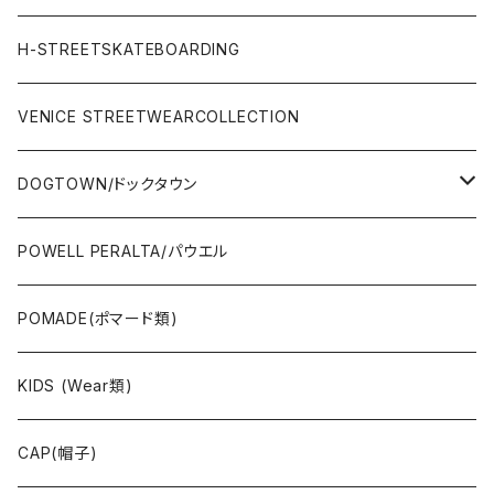
STREET
Rhythm(サーフアパレル)
TRUCK(トラック)
SALE
made in JAPAN
H-STREETSKATEBOARDING
SURFSKATE
Ripcurl(サーフブランド)
WHEEL(ウィール)
made in USA
VENICE STREETWEARCOLLECTION
OTHERS(スケボー小物/ステッカー類)
DOGTOWN/ドックタウン
JAYADAMS/ジェイアダムス
WEAR(衣類)
POWELL PERALTA/パウエル
Deck(スケートデッキ)
POMADE(ポマード類)
CAP/HAT(キャップ類)
KIDS (Wear類)
OTHERS(ドックタウン小物)
CAP(帽子)