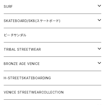
SURF
WetSuits(ウェットスーツ )
SKATEBOARD/SK8(スケートボード)
Surf Board(サーフボード )
CLOTHING(アパレル)
ビーチサンダル
OTHERS(サーフ小物)
DECK(デッキ)
TRIBAL STREETWEAR
WEAR(サーフブランド衣類)
COMPLETE（完成品）
小物類
BRONZE AGE VENICE
STREET
Rhythm(サーフアパレル)
TRUCK(トラック)
SALE
made in JAPAN
H-STREETSKATEBOARDING
SURFSKATE
Ripcurl(サーフブランド)
WHEEL(ウィール)
made in USA
VENICE STREETWEARCOLLECTION