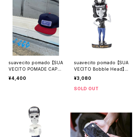
suavecito pomado 【SUA
suavecito pomado 【SUA
VECITO POMADE CAP】
VECITO Bobble Head】
スアベシート ポマード
スアベシート ポマード
¥4,400
¥3,080
キャップ
スーベシート ボブルヘッ
ト人形 置き物 車 飾り
SOLD OUT