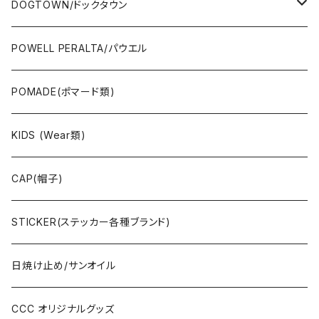
OTHERS(スケボー小物/ステッカー類)
DOGTOWN/ドックタウン
JAYADAMS/ジェイアダムス
WEAR(衣類)
POWELL PERALTA/パウエル
Deck(スケートデッキ)
POMADE(ポマード類)
CAP/HAT(キャップ類)
KIDS (Wear類)
OTHERS(ドックタウン小物)
CAP(帽子)
STICKER(ステッカー各種ブランド)
日焼け止め/サンオイル
CCC オリジナルグッズ