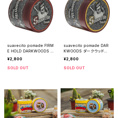
suavecito pomade FIRM
suavecito pomade DAR
E HOLD DARKWOODS ス
KWOODS ダークウッド
ーベシート スアベシー
限定販売 スアベシート
¥2,800
¥2,800
ト ストロングホールド ダ
ポマード 水性ポマード
ークウッド 限定販売
SOLD OUT
SOLD OUT