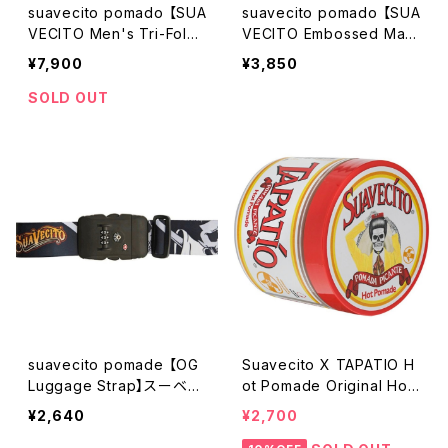
suavecito pomado 【SUA
suavecito pomado 【SUA
VECITO Men's Tri-Fold
VECITO Embossed Magi
chain Wallet-AntiqueBro
c Wallet 】スアベシート
¥7,900
¥3,850
wn】スアベシート スーベ
スーベシート ポマード
シート ポマード 財布
ウォレット 財布
SOLD OUT
チェーンウォレット
suavecito pomade 【OG
Suavecito X TAPATIO H
Luggage Strap】スーベシ
ot Pomade Original Hol
ート スアベシート ポマ
d Pomade ポマード 限
¥2,640
¥2,700
ード スーツケース 荷物
定 タパティオ ホットポマ