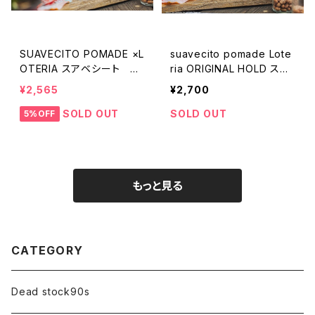
SUAVECITO POMADE ×L
suavecito pomade Lote
OTERIA スアベシート ス
ria ORIGINAL HOLD スア
ーべシート 水性 ポマー
ベシート ポマード コラ
¥2,565
¥2,700
ド ロッテリア ストロング
ボ限定販売 ロッテリア
ホールド カリフォルニア
カリフォルニア ポマード
SOLD OUT
SOLD OUT
5%OFF
もっと見る
CATEGORY
Dead stock90s