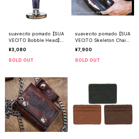
suavecito pomado 【SUA
suavecito pomado 【SUA
VECITO Bobble Head】
VECITO Skeleton Chain
スアベシート スーベシー
ed BikerWallet BLACK】
¥3,080
¥7,900
ト ポマード ボブルヘット
スアベシート ポマード
人形 車 置き物 飾り
スーベシート ポマード
SOLD OUT
SOLD OUT
スケルトン チェーン バイ
カー ウォレット財布です。