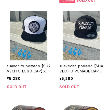
用 ストラップ
ード スーべシート
SOLD OUT
10%OFF
suavecito pomado 【SUA
suavecito pomado 【SUA
VECITO LOGO CAP】スア
VECITO POMADE CAP】
ベシート キャップ ハッ
スアベシートポマード キャ
¥5,280
¥5,280
ト 限定 アジャスター調
ップ ハット アジャスター
整可能
調整可能 限定
SOLD OUT
SOLD OUT