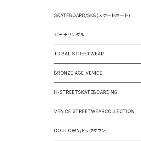
WetSuits(ウェットスーツ )
SKATEBOARD/SK8(スケートボード)
Surf Board(サーフボード )
CLOTHING(アパレル)
ビーチサンダル
OTHERS(サーフ小物)
DECK(デッキ)
TRIBAL STREETWEAR
WEAR(サーフブランド衣類)
COMPLETE（完成品）
小物類
BRONZE AGE VENICE
STREET
Rhythm(サーフアパレル)
TRUCK(トラック)
SALE
made in JAPAN
H-STREETSKATEBOARDING
SURFSKATE
Ripcurl(サーフブランド)
WHEEL(ウィール)
made in USA
VENICE STREETWEARCOLLECTION
OTHERS(スケボー小物/ステッカー類)
DOGTOWN/ドックタウン