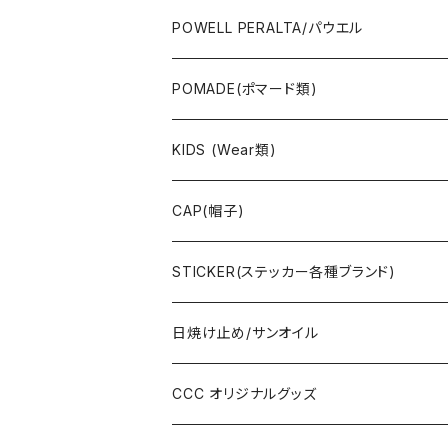
JAYADAMS/ジェイアダムス
WEAR(衣類)
POWELL PERALTA/パウエル
Deck(スケートデッキ)
POMADE(ポマード類)
CAP/HAT(キャップ類)
KIDS (Wear類)
OTHERS(ドックタウン小物)
CAP(帽子)
STICKER(ステッカー各種ブランド)
日焼け止め/サンオイル
CCC オリジナルグッズ