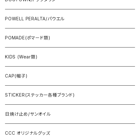
JAYADAMS/ジェイアダムス
WEAR(衣類)
POWELL PERALTA/パウエル
Deck(スケートデッキ)
POMADE(ポマード類)
CAP/HAT(キャップ類)
KIDS (Wear類)
OTHERS(ドックタウン小物)
CAP(帽子)
STICKER(ステッカー各種ブランド)
日焼け止め/サンオイル
CCC オリジナルグッズ