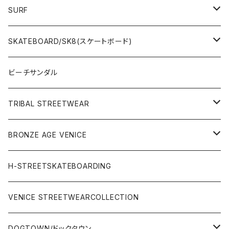
SURF
WetSuits(ウェットスーツ )
SKATEBOARD/SK8(スケートボード)
Surf Board(サーフボード )
CLOTHING(アパレル)
ビーチサンダル
OTHERS(サーフ小物)
DECK(デッキ)
TRIBAL STREETWEAR
WEAR(サーフブランド衣類)
COMPLETE（完成品）
小物類
BRONZE AGE VENICE
STREET
Rhythm(サーフアパレル)
TRUCK(トラック)
SALE
made in JAPAN
H-STREETSKATEBOARDING
SURFSKATE
Ripcurl(サーフブランド)
WHEEL(ウィール)
made in USA
VENICE STREETWEARCOLLECTION
OTHERS(スケボー小物/ステッカー類)
DOGTOWN/ドックタウン