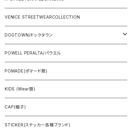
SURFSKATE
Ripcurl(サーフブランド)
WHEEL(ウィール)
made in USA
VENICE STREETWEARCOLLECTION
OTHERS(スケボー小物/ステッカー類)
DOGTOWN/ドックタウン
JAYADAMS/ジェイアダムス
WEAR(衣類)
POWELL PERALTA/パウエル
Deck(スケートデッキ)
POMADE(ポマード類)
CAP/HAT(キャップ類)
KIDS (Wear類)
OTHERS(ドックタウン小物)
CAP(帽子)
STICKER(ステッカー各種ブランド)