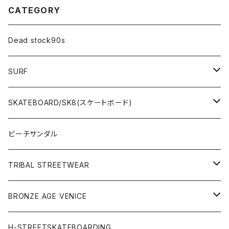
CATEGORY
Dead stock90s
SURF
WetSuits(ウェットスーツ )
SKATEBOARD/SK8(スケートボード)
Surf Board(サーフボード )
CLOTHING(アパレル)
ビーチサンダル
OTHERS(サーフ小物)
DECK(デッキ)
TRIBAL STREETWEAR
WEAR(サーフブランド衣類)
COMPLETE（完成品）
小物類
BRONZE AGE VENICE
STREET
Rhythm(サーフアパレル)
TRUCK(トラック)
SALE
made in JAPAN
H-STREETSKATEBOARDING