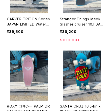
CARVER TRITON Series
Stranger Things Meek
JAPAN LIMITED Waterm
Slasher cruiser 10.1 SAN
ark 29"
TACRUZ SkateBoarding
¥39,500
¥36,200
SOLD OUT
ROXY ロキシー PALM DR
SANTA CRUZ 10.54in x