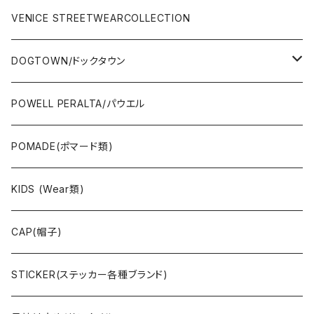
SURFSKATE
Ripcurl(サーフブランド)
WHEEL(ウィール)
made in USA
VENICE STREETWEARCOLLECTION
OTHERS(スケボー小物/ステッカー類)
DOGTOWN/ドックタウン
JAYADAMS/ジェイアダムス
WEAR(衣類)
POWELL PERALTA/パウエル
Deck(スケートデッキ)
POMADE(ポマード類)
CAP/HAT(キャップ類)
KIDS (Wear類)
OTHERS(ドックタウン小物)
CAP(帽子)
STICKER(ステッカー各種ブランド)