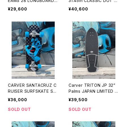
EAMS 28 LONGBOARD
31.45in CLASSIC DOT PI
TRUCK サーフスケートボ
G SURF SKATE CARVER
¥29,600
¥40,600
ード
CRUISER
CARVER SANTACRUZ C
Carver TRITON JP 32”
RUISER SURFSKATE SC
Palms JAPAN LIMITED M
REAMING HAND CHECK
ODEL
¥36,000
¥39,500
SOLD OUT
SOLD OUT