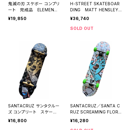
鬼滅の刃 スケボー コンプリ
H-STREET SKATEBOAR
ート 完成品 ELEMENT
DING MATT HENSLEY
KIMETSU【2021年秋冬モ
KINGSIZE EAGLE コンプ
¥19,850
¥36,740
デル】全米大人気 鬼滅の
リート 完成品
刃 エレメント
SOLD OUT
SANTACRUZ サンタクルー
SANTACRUZ／SANTA C
ズ コンプリート スケート
RUZ SCREAMING FLORA
ボード 完成品 SANTA
L DECAY HAND FULL フ
¥16,800
¥16,280
CRUZ SCREAMING FLOR
ローラル ディケイ ハンド フ