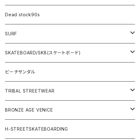
Dead stock90s
SURF
WetSuits(ウェットスーツ )
SKATEBOARD/SK8(スケートボード)
Surf Board(サーフボード )
CLOTHING(アパレル)
ビーチサンダル
OTHERS(サーフ小物)
DECK(デッキ)
TRIBAL STREETWEAR
WEAR(サーフブランド衣類)
COMPLETE（完成品）
小物類
BRONZE AGE VENICE
STREET
Rhythm(サーフアパレル)
TRUCK(トラック)
SALE
made in JAPAN
H-STREETSKATEBOARDING