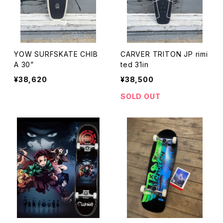
YOW SURFSKATE CHIB
CARVER TRITON JP rimi
A 30”
ted 31in
¥38,620
¥38,500
SOLD OUT