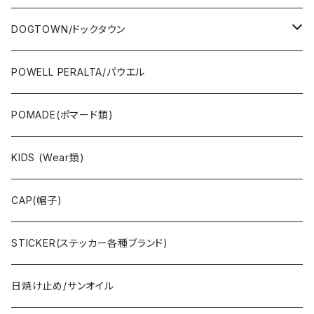
OTHERS(スケボー小物/ステッカー類)
DOGTOWN/ドックタウン
JAYADAMS/ジェイアダムス
WEAR(衣類)
POWELL PERALTA/パウエル
Deck(スケートデッキ)
POMADE(ポマード類)
CAP/HAT(キャップ類)
KIDS (Wear類)
OTHERS(ドックタウン小物)
CAP(帽子)
STICKER(ステッカー各種ブランド)
日焼け止め/サンオイル