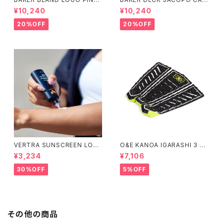
DECK 8.0 ベイカー ブラン
OZZI BRAND LOGO 8.25 ベ
¥10,240
¥10,240
ド ロゴ デッキ ピンク 8イ
イカー デッキ ジェイコープ ブ
ンチ スケートボード スケボー
ランド ロゴ スケートボード
20%OFF
20%OFF
スケボー
VERTRA SUNSCREEN LOTI
O&E KANOA IGARASHI 3 PI
ON WHITE SPF 44＃
ECE BLACK/LIME｜PRO SE
¥3,234
¥7,106
RIES
30%OFF
5%OFF
その他の商品