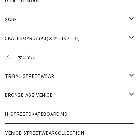
Dead stock90s
SURF
WetSuits(ウェットスーツ )
SKATEBOARD/SK8(スケートボード)
Surf Board(サーフボード )
CLOTHING(アパレル)
ビーチサンダル
OTHERS(サーフ小物)
DECK(デッキ)
TRIBAL STREETWEAR
WEAR(サーフブランド衣類)
COMPLETE（完成品）
小物類
BRONZE AGE VENICE
STREET
Rhythm(サーフアパレル)
TRUCK(トラック)
SALE
made in JAPAN
H-STREETSKATEBOARDING
SURFSKATE
Ripcurl(サーフブランド)
WHEEL(ウィール)
made in USA
VENICE STREETWEARCOLLECTION