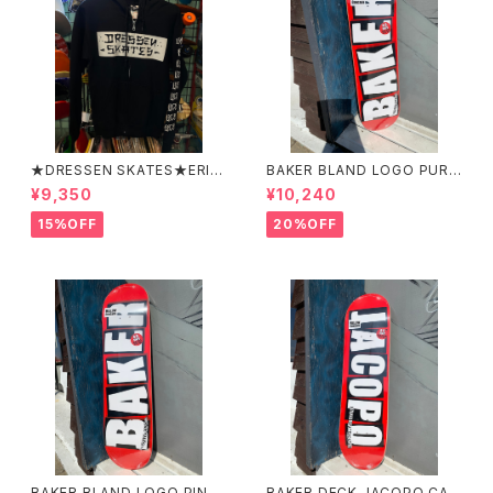
★DRESSEN SKATES★ERIC
BAKER BLAND LOGO PURP
DRESSEN BLACK ZIP HOO
LE DECK 8.0 ベイカー ブラ
¥9,350
¥10,240
D PARKER ドレッセンスケーツ
ンド ロゴ パープル デッ
スケート エリックドレッセン
キ 8インチ スケートボード ス
15%OFF
20%OFF
ブラック フードパーカー フー
ケボー
ディーパーカー
BAKER BLAND LOGO PINK
BAKER DECK JACOPO CAR