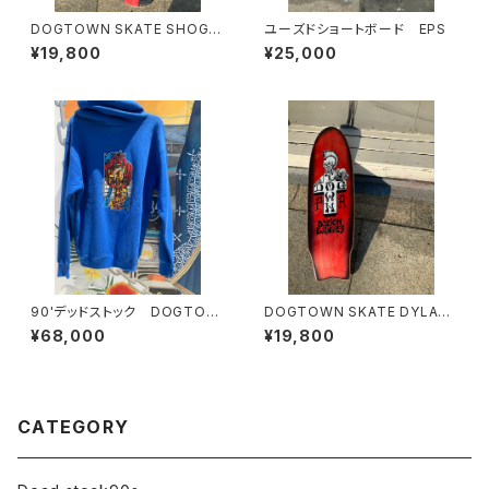
DOGTOWN SKATE SHOGO
ユーズドショートボード EPS
KUBO POOL Deck shogo k
¥19,800
¥25,000
ubo pool deck ドッグタウン
スケート ショーゴクボ しょう
ごくぼ クルーザーデッキ スケ
ートボード OGデッキ REDBL
ACK/DOGTOWN SKATES O
LDSKULL OLDSKATE
90'デッドストック DOGTOW
DOGTOWN SKATE DYLAN
N
GRAVES Cruiser ドッグタウン
¥68,000
¥19,800
スケート ダレングレイビス ミ
ニクルーザーデッキ スケート
ボード OGデッキ オレンジ/DO
GTOWN SKATES OLDSKUL
L OLDSKATE
CATEGORY