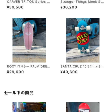
CARVER TRITON Series JA
Stranger Things Meek Sla
PAN LIMITED Watermark 2
sher cruiser 10.1 SANTACR
¥39,500
¥36,200
9"
UZ SkateBoarding
ROXY ロキシー PALM DREA
SANTA CRUZ 10.54in x 31.
MS 28 LONGBOARD TRUC
45in CLASSIC DOT PIG SU
¥29,600
¥40,600
K サーフスケートボード
RF SKATE CARVER CRUISE
R
セール中の商品