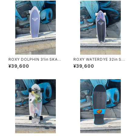
ROXY DOLPHIN 31in SKAT
ROXY WATERDYE 32in SKA
EBOARD
TEBOARD
¥39,600
¥39,600