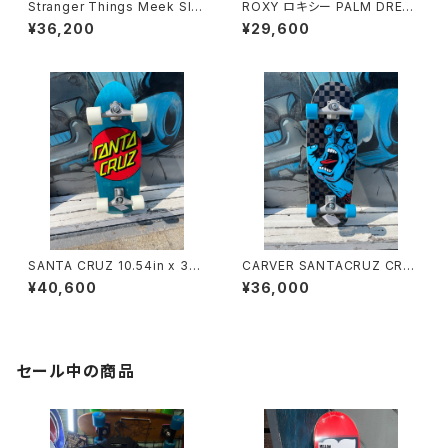
Stranger Things Meek Sla
ROXY ロキシー PALM DREA
sher cruiser 10.1 SANTACR
MS 28 LONGBOARD TRUC
¥36,200
¥29,600
UZ SkateBoarding
K サーフスケートボード
SANTA CRUZ 10.54in x 31.
CARVER SANTACRUZ CRUI
45in CLASSIC DOT PIG SU
SER SURFSKATE SCREAMI
¥40,600
¥36,000
RF SKATE CARVER CRUISE
NG HAND CHECK
R
セール中の商品