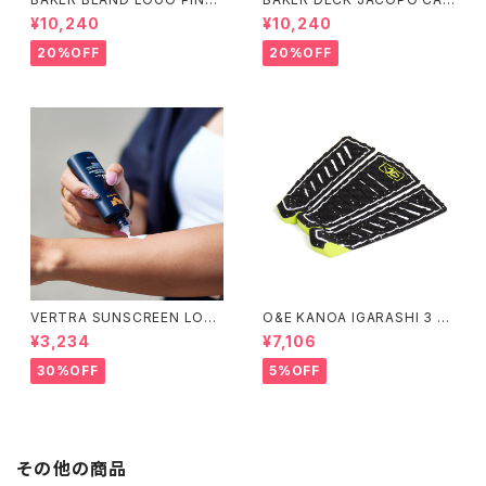
DECK 8.0 ベイカー ブラン
OZZI BRAND LOGO 8.25 ベ
¥10,240
¥10,240
ド ロゴ デッキ ピンク 8イ
イカー デッキ ジェイコープ ブ
ンチ スケートボード スケボー
ランド ロゴ スケートボード
20%OFF
20%OFF
スケボー
VERTRA SUNSCREEN LOTI
O&E KANOA IGARASHI 3 PI
ON WHITE SPF 44＃
ECE BLACK/LIME｜PRO SE
¥3,234
¥7,106
RIES
30%OFF
5%OFF
その他の商品