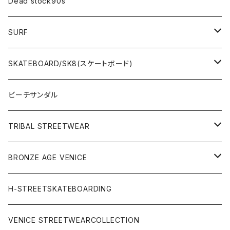
Dead stock90s
SURF
WetSuits(ウェットスーツ )
SKATEBOARD/SK8(スケートボード)
Surf Board(サーフボード )
CLOTHING(アパレル)
ビーチサンダル
OTHERS(サーフ小物)
DECK(デッキ)
TRIBAL STREETWEAR
WEAR(サーフブランド衣類)
COMPLETE（完成品）
小物類
BRONZE AGE VENICE
STREET
Rhythm(サーフアパレル)
TRUCK(トラック)
SALE
made in JAPAN
H-STREETSKATEBOARDING
SURFSKATE
Ripcurl(サーフブランド)
WHEEL(ウィール)
made in USA
VENICE STREETWEARCOLLECTION