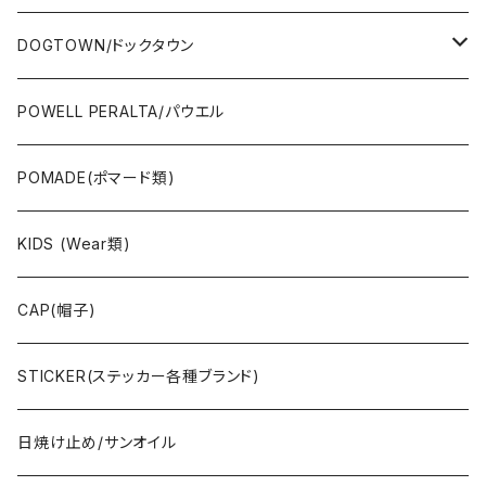
OTHERS(スケボー小物/ステッカー類)
DOGTOWN/ドックタウン
JAYADAMS/ジェイアダムス
WEAR(衣類)
POWELL PERALTA/パウエル
Deck(スケートデッキ)
POMADE(ポマード類)
CAP/HAT(キャップ類)
KIDS (Wear類)
OTHERS(ドックタウン小物)
CAP(帽子)
STICKER(ステッカー各種ブランド)
日焼け止め/サンオイル