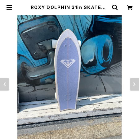
ROXY DOLPHIN 31in SKATEBO
ARD | CCCSURFSK8SHOP