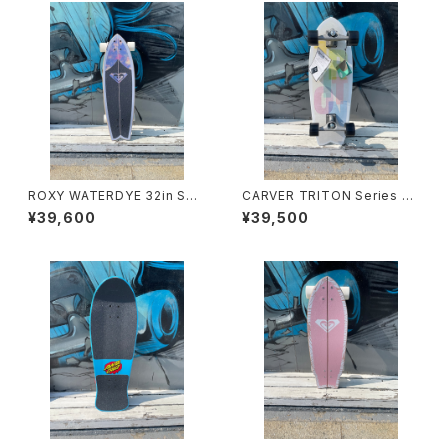
ROXY WATERDYE 32in SKA
CARVER TRITON Series JA
TEBOARD
PAN LIMITED Watermark 2
¥39,600
¥39,500
9"