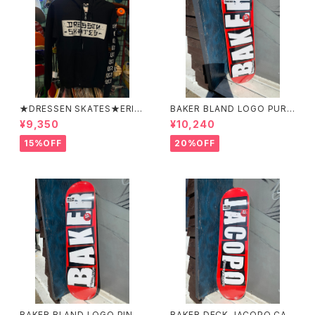
★DRESSEN SKATES★ERIC
BAKER BLAND LOGO PURP
DRESSEN BLACK ZIP HOO
LE DECK 8.0 ベイカー ブラ
¥9,350
¥10,240
D PARKER ドレッセンスケーツ
ンド ロゴ パープル デッ
スケート エリックドレッセン
キ 8インチ スケートボード ス
15%OFF
20%OFF
ブラック フードパーカー フー
ケボー
ディーパーカー
BAKER BLAND LOGO PINK
BAKER DECK JACOPO CAR