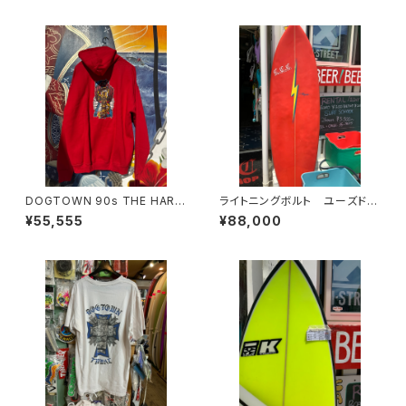
DOGTOWN 90s THE HARD
ライトニングボルト ユーズドサ
WAY SUCIDALTEDENSES 1
ーフボード
¥55,555
¥88,000
999 WORLD TOUR デッドス
トック ヴィンテージ パーカー