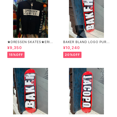
★DRESSEN SKATES★ERIC
BAKER BLAND LOGO PURP
DRESSEN BLACK ZIP HOO
LE DECK 8.0 ベイカー ブラ
¥9,350
¥10,240
D PARKER ドレッセンスケーツ
ンド ロゴ パープル デッ
スケート エリックドレッセン
キ 8インチ スケートボード ス
15%OFF
20%OFF
ブラック フードパーカー フー
ケボー
ディーパーカー