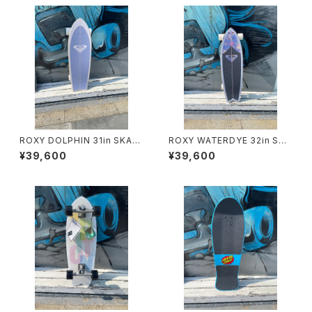
ROXY DOLPHIN 31in SKAT
ROXY WATERDYE 32in SKA
EBOARD
TEBOARD
¥39,600
¥39,600