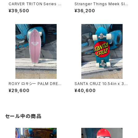
CARVER TRITON Series JA
Stranger Things Meek Sla
PAN LIMITED Watermark 2
sher cruiser 10.1 SANTACR
¥39,500
¥36,200
9"
UZ SkateBoarding
ROXY ロキシー PALM DREA
SANTA CRUZ 10.54in x 31.
MS 28 LONGBOARD TRUC
45in CLASSIC DOT PIG SU
¥29,600
¥40,600
K サーフスケートボード
RF SKATE CARVER CRUISE
R
セール中の商品