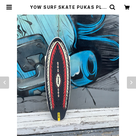
YOW SURF SKATE PUKAS PLA
N B 33.5in | CCCSURFSK8SHO
P