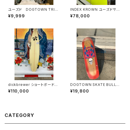
ユーズド DOGTOWN TRIB
INDEX KROWN ユーズドサー
AL メンズTシャツ
フボード
¥9,999
¥78,000
dickbrewer ショートボード
DOGTOWN SKATE BULLD
新中古 展示品 本人シェイプ
OG ART FTG-XL REDドッグ
¥110,000
¥19,800
タウン ブルドックアート レッド
CATEGORY