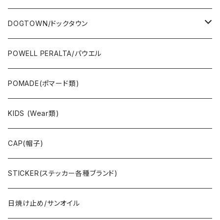
OTHERS(スケボー小物/ステッカー類)
DOGTOWN/ドックタウン
JAYADAMS/ジェイアダムス
WEAR(衣類)
POWELL PERALTA/パウエル
Deck(スケートデッキ)
POMADE(ポマード類)
CAP/HAT(キャップ類)
KIDS (Wear類)
OTHERS(ドックタウン小物)
CAP(帽子)
STICKER(ステッカー各種ブランド)
日焼け止め/サンオイル