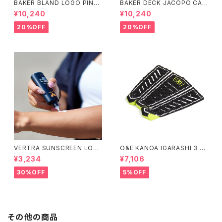
BAKER BLAND LOGO PINK
BAKER DECK JACOPO CAR
DECK 8.0 ベイカー ブラン
OZZI BRAND LOGO 8.25 ベ
¥10,240
¥10,240
ド ロゴ デッキ ピンク 8イ
イカー デッキ ジェイコープ ブ
ンチ スケートボード スケボー
ランド ロゴ スケートボード
20%OFF
20%OFF
スケボー
VERTRA SUNSCREEN LOTI
O&E KANOA IGARASHI 3 PI
ON WHITE SPF 44＃
ECE BLACK/LIME｜PRO SE
¥3,234
¥7,106
RIES
30%OFF
5%OFF
その他の商品