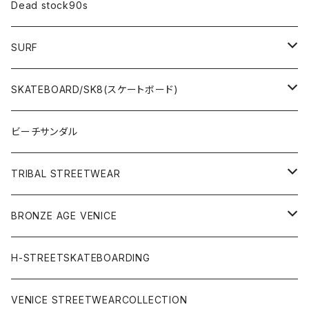
Dead stock90s
SURF
WetSuits(ウェットスーツ )
SKATEBOARD/SK8(スケートボード)
Surf Board(サーフボード )
CLOTHING(アパレル)
ビーチサンダル
OTHERS(サーフ小物)
DECK(デッキ)
TRIBAL STREETWEAR
WEAR(サーフブランド衣類)
COMPLETE（完成品）
小物類
BRONZE AGE VENICE
STREET
Rhythm(サーフアパレル)
TRUCK(トラック)
SALE
made in JAPAN
H-STREETSKATEBOARDING
SURFSKATE
Ripcurl(サーフブランド)
WHEEL(ウィール)
made in USA
VENICE STREETWEARCOLLECTION