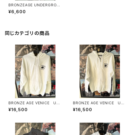
BRONZEAGE UNDERGROU
ND ブロンズエイジ アンダー
¥6,600
グラウンド Tシャツ
同じカテゴリの商品
BRONZE AGE VENICE UN
BRONZE AGE VENICE UN
DERGROUND PULLOVER
DERGROUND PULLOVER
¥16,500
¥16,500
HUODIES made in USA ブロ
HUODIES made in USA ブロ
ンズエイジ ヴェニス アンダ
ンズエイジ ヴェニス アンダ
ーグラウンド プルオーバーフー
ーグラウンド ジップパーカーフ
ディー フード付きパーカー p
ーディー フード付きパーカ
hoto shot jayadams photo
ー photo shot jayadams p
by Josh Bagel Klassman
hoto by Josh Bagel Klass