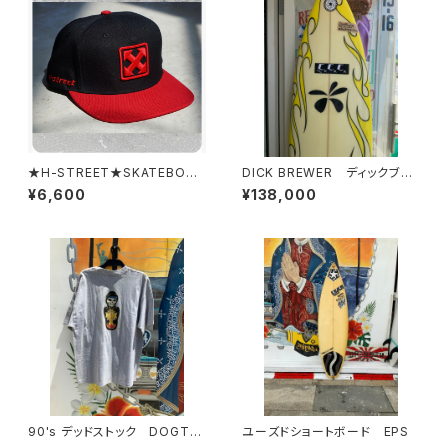
★H-STREET★SKATEBOAR
DICK BREWER ディックブル
DING CAP エイチストリートマ
ーワーサーフボード ショート
¥6,600
¥138,000
ーク キャップ H-STREET
ボード ユーズド 新中古
MARK BALL CAP
90's デッドストック DOGTO
ユーズドショートボード EPS
WN