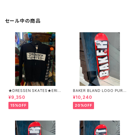
ロンズエイジ ヴェニス アン
ダーグラウンド クルーネック
スェットシャツ トレーナー ph
oto shot jayadams photo b
セール中の商品
y Josh Bagel Klassman
★DRESSEN SKATES★ERIC
BAKER BLAND LOGO PURP
DRESSEN BLACK ZIP HOO
LE DECK 8.0 ベイカー ブラ
¥9,350
¥10,240
D PARKER ドレッセンスケーツ
ンド ロゴ パープル デッ
スケート エリックドレッセン
キ 8インチ スケートボード ス
15%OFF
20%OFF
ブラック フードパーカー フー
ケボー
ディーパーカー