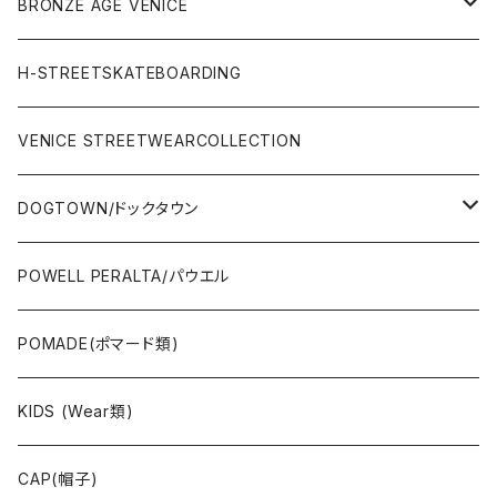
WEAR(サーフブランド衣類)
COMPLETE（完成品）
小物類
BRONZE AGE VENICE
STREET
Rhythm(サーフアパレル)
TRUCK(トラック)
SALE
made in JAPAN
H-STREETSKATEBOARDING
SURFSKATE
Ripcurl(サーフブランド)
WHEEL(ウィール)
made in USA
VENICE STREETWEARCOLLECTION
OTHERS(スケボー小物/ステッカー類)
DOGTOWN/ドックタウン
JAYADAMS/ジェイアダムス
WEAR(衣類)
POWELL PERALTA/パウエル
Deck(スケートデッキ)
POMADE(ポマード類)
CAP/HAT(キャップ類)
KIDS (Wear類)
OTHERS(ドックタウン小物)
CAP(帽子)