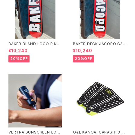
BAKER BLAND LOGO PINK
BAKER DECK JACOPO CAR
DECK 8.0 ベイカー ブラン
OZZI BRAND LOGO 8.25 ベ
¥10,240
¥10,240
ド ロゴ デッキ ピンク 8イ
イカー デッキ ジェイコープ ブ
ンチ スケートボード スケボー
ランド ロゴ スケートボード
20%OFF
20%OFF
スケボー
VERTRA SUNSCREEN LOTI
O&E KANOA IGARASHI 3 PI