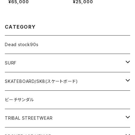
¥65,000
¥25,000
CATEGORY
Dead stock90s
SURF
WetSuits(ウェットスーツ )
SKATEBOARD/SK8(スケートボード)
Surf Board(サーフボード )
CLOTHING(アパレル)
ビーチサンダル
OTHERS(サーフ小物)
DECK(デッキ)
TRIBAL STREETWEAR