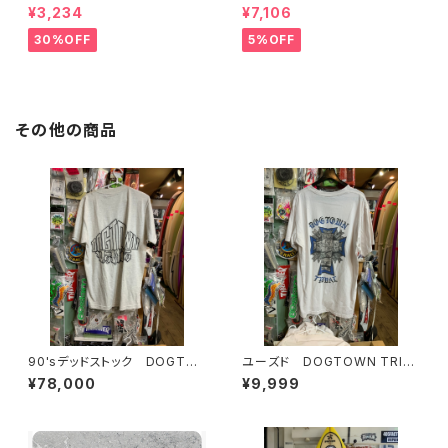
ON WHITE SPF 44＃
ECE BLACK/LIME｜PRO SE
¥3,234
¥7,106
RIES
30%OFF
5%OFF
その他の商品
90'sデッドストック DOGTO
ユーズド DOGTOWN TRIB
WN
AL メンズTシャツ
¥78,000
¥9,999