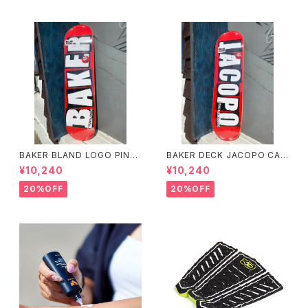
ディーパーカー
BAKER BLAND LOGO PINK
BAKER DECK JACOPO CAR
DECK 8.0 ベイカー ブラン
OZZI BRAND LOGO 8.25 ベ
¥10,240
¥10,240
ド ロゴ デッキ ピンク 8イ
イカー デッキ ジェイコープ ブ
ンチ スケートボード スケボー
ランド ロゴ スケートボード
20%OFF
20%OFF
スケボー