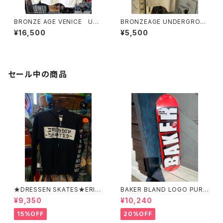
BRONZE AGE VENICE UN
BRONZEAGE UNDERGROU
DERGROUND crewneck sw
ND ブロンズエイジアンダーグ
¥16,500
¥5,500
eatsshirts made in USA ブ
ラウンド USA タンクトップ
ロンズエイジ ヴェニス アン
ダーグラウンド クルーネック
スェットシャツ トレーナー ph
oto shot jayadams photo b
セール中の商品
y Josh Bagel Klassman
★DRESSEN SKATES★ERIC
BAKER BLAND LOGO PURP
DRESSEN BLACK ZIP HOO
LE DECK 8.0 ベイカー ブラ
¥9,350
¥10,240
D PARKER ドレッセンスケーツ
ンド ロゴ パープル デッ
スケート エリックドレッセン
キ 8インチ スケートボード ス
15%OFF
20%OFF
ブラック フードパーカー フー
ケボー