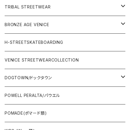
OTHERS(サーフ小物)
DECK(デッキ)
TRIBAL STREETWEAR
WEAR(サーフブランド衣類)
COMPLETE（完成品）
小物類
BRONZE AGE VENICE
STREET
Rhythm(サーフアパレル)
TRUCK(トラック)
SALE
made in JAPAN
H-STREETSKATEBOARDING
SURFSKATE
Ripcurl(サーフブランド)
WHEEL(ウィール)
made in USA
VENICE STREETWEARCOLLECTION
OTHERS(スケボー小物/ステッカー類)
DOGTOWN/ドックタウン
JAYADAMS/ジェイアダムス
WEAR(衣類)
POWELL PERALTA/パウエル
Deck(スケートデッキ)
POMADE(ポマード類)