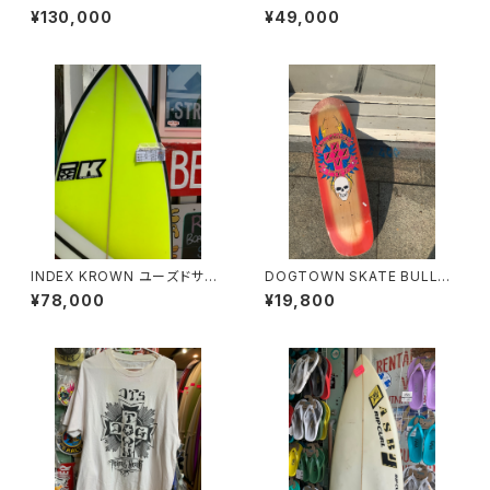
WN
ョートボード
¥130,000
¥49,000
INDEX KROWN ユーズドサー
DOGTOWN SKATE BULLD
フボード
OG ART FTG-XL REDドッグ
¥78,000
¥19,800
タウン ブルドックアート レッド