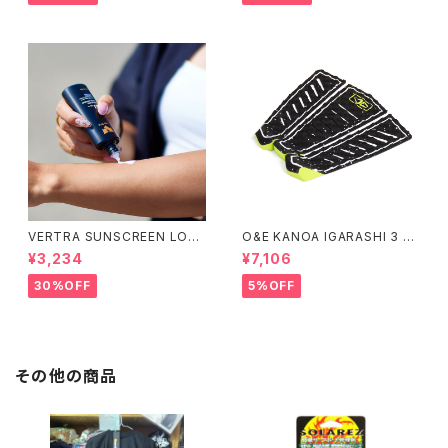
スケボー
VERTRA SUNSCREEN LOTI
O&E KANOA IGARASHI 3 PI
ON WHITE SPF 44＃
ECE BLACK/LIME｜PRO SE
¥3,234
¥7,106
RIES
30%OFF
5%OFF
その他の商品