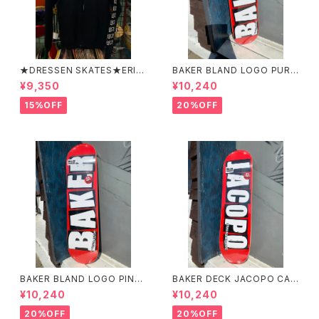
★DRESSEN SKATES★ERIC
BAKER BLAND LOGO PURP
DRESSEN BLACK ZIP HOO
LE DECK 8.0 ベイカー ブラ
¥9,350
¥10,240
D PARKER ドレッセンスケーツ
ンド ロゴ パープル デッ
スケート エリックドレッセン
キ 8インチ スケートボード ス
15%OFF
20%OFF
ブラック フードパーカー フー
ケボー
ディーパーカー
BAKER BLAND LOGO PINK
BAKER DECK JACOPO CAR
DECK 8.0 ベイカー ブラン
OZZI BRAND LOGO 8.25 ベ
¥10,240
¥10,240
ド ロゴ デッキ ピンク 8イ
イカー デッキ ジェイコープ ブ
ンチ スケートボード スケボー
ランド ロゴ スケートボード
20%OFF
20%OFF