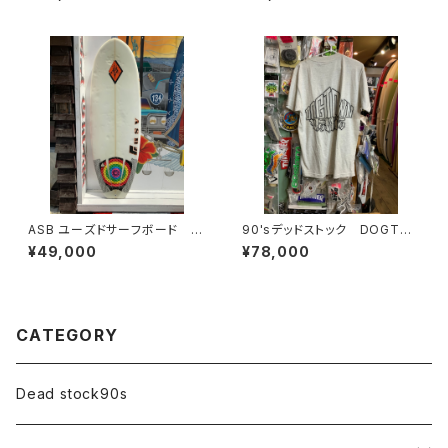
ウン エリックドレッセン スコ
ットオスターミニクルーザーデッ
キ スケートボード OGデッキ
ASB ユーズドサーフボード シ
90'sデッドストック DOGTO
ョートボード
WN
¥49,000
¥78,000
CATEGORY
Dead stock90s