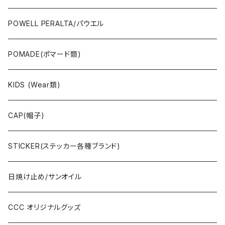
JAYADAMS/ジェイアダムス
WEAR(衣類)
POWELL PERALTA/パウエル
Deck(スケートデッキ)
POMADE(ポマード類)
CAP/HAT(キャップ類)
KIDS (Wear類)
OTHERS(ドックタウン小物)
CAP(帽子)
STICKER(ステッカー各種ブランド)
日焼け止め/サンオイル
CCC オリジナルグッズ