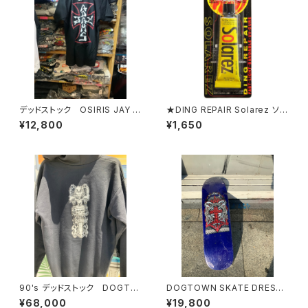
デッドストック OSIRIS JAY A
★DING REPAIR Solarez ソー
DAMS
ラーレズ リペア サーフィン
¥12,800
¥1,650
サーフボード リペア 修理
レジン 樹脂
90's デッドストック DOGTO
DOGTOWN SKATE DRESSE
WN
N SKATE POP SIZE ドッグタ
¥68,000
¥19,800