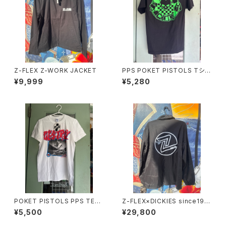
Z-FLEX Z-WORK JACKET
PPS POKET PISTOLS Tシャ
ツ
¥9,999
¥5,280
POKET PISTOLS PPS TEE t
Z-FLEX×DICKIES since197
シャツ
6s Skate コーチジャケット U
¥5,500
¥29,800
SA