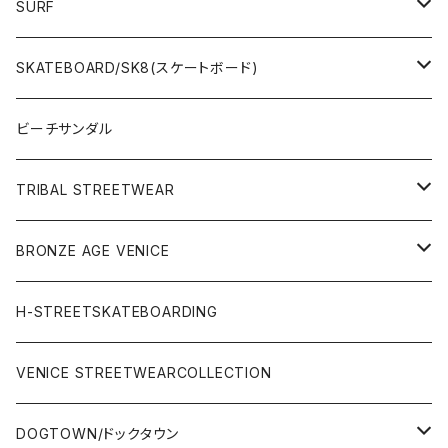
SURF
WetSuits(ウェットスーツ )
SKATEBOARD/SK8(スケートボード)
Surf Board(サーフボード )
CLOTHING(アパレル)
ビーチサンダル
OTHERS(サーフ小物)
DECK(デッキ)
TRIBAL STREETWEAR
WEAR(サーフブランド衣類)
COMPLETE（完成品）
小物類
BRONZE AGE VENICE
STREET
Rhythm(サーフアパレル)
TRUCK(トラック)
SALE
made in JAPAN
H-STREETSKATEBOARDING
SURFSKATE
Ripcurl(サーフブランド)
WHEEL(ウィール)
made in USA
VENICE STREETWEARCOLLECTION
OTHERS(スケボー小物/ステッカー類)
DOGTOWN/ドックタウン