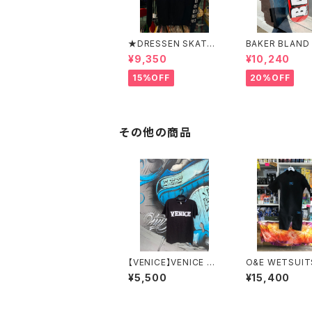
★DRESSEN SKATES
BAKER BLAND
★ERIC DRESSEN BL
O PURPLE DEC
¥9,350
¥10,240
ACK ZIP HOOD PAR
ベイカー ブラ
KER ドレッセンスケー
ロゴ パープル
15%OFF
20%OFF
ツスケート エリックド
キ 8インチ ス
レッセン ブラック フ
ード スケボー
ードパーカー フーディ
ーパーカー
その他の商品
【VENICE】VENICE O
O&E WETSUIT
G LOGO T-Shirts
NS SPRING SU
¥5,500
¥15,400
mm スプリング
トスーツ｜メンズ