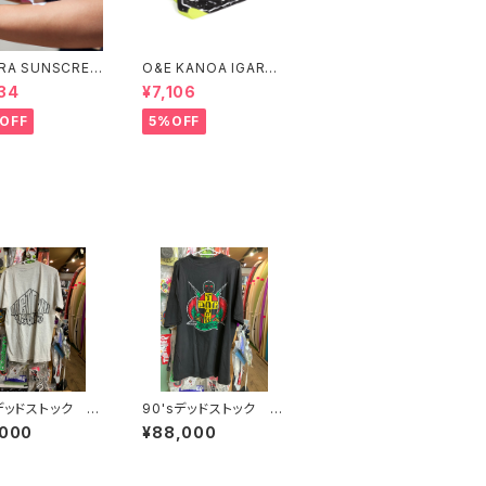
RA SUNSCREE
O&E KANOA IGARAS
TION WHITE S
HI 3 PIECE BLACK/LI
34
¥7,106
4＃
ME｜PRO SERIES
OFF
5%OFF
sデッドストック D
90'sデッドストック D
OWN
OGTOWN
,000
¥88,000