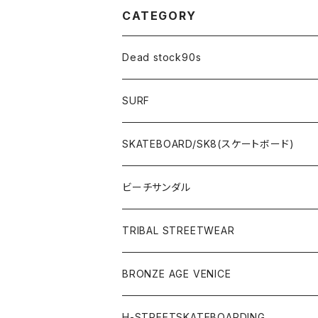
CATEGORY
Dead stock90s
SURF
WetSuits(ウェットスーツ )
SKATEBOARD/SK8(スケートボード)
Surf Board(サーフボード )
CLOTHING(アパレル)
ビーチサンダル
OTHERS(サーフ小物)
DECK(デッキ)
TRIBAL STREETWEAR
WEAR(サーフブランド衣類)
COMPLETE（完成品）
小物類
BRONZE AGE VENICE
STREET
Rhythm(サーフアパレル)
TRUCK(トラック)
SALE
made in JAPAN
H-STREETSKATEBOARDING