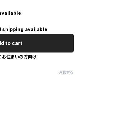
available
l shipping available
d to cart
にお住まいの方向け
通報する