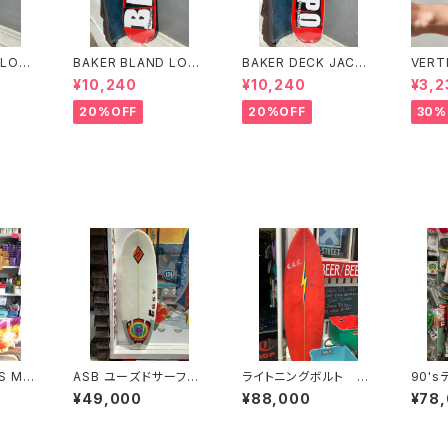
 LOG
BAKER BLAND LOG
BAKER DECK JACO
VERT
K 8.0
O PINK DECK 8.0 ベ
PO CAROZZI BRAN
N LO
¥10,240
¥10,240
¥3,2
ンド
イカー ブランド ロ
D LOGO 8.25 ベイカ
PF 4
 デッ
ゴ デッキ ピンク 8
ー デッキ ジェイコー
20%OFF
20%OFF
30%
ケートボ
インチ スケートボード
プ ブランド ロゴ ス
スケボー
ケートボード スケボー
S ME
ASB ユーズドサーフボ
ライトニングボルト ユ
90'
IT 2/2
ード ショートボード
ーズドサーフボード
OGT
¥49,000
¥88,000
¥78
 ウエッ