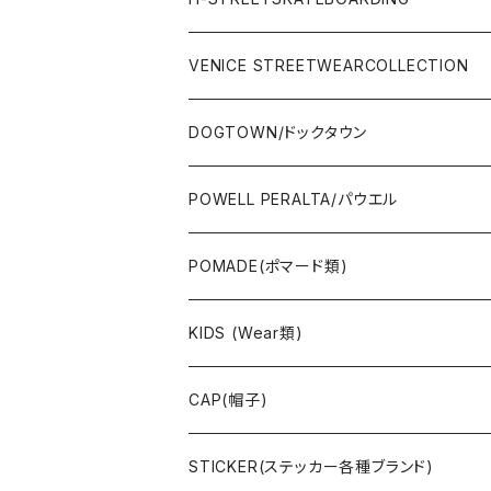
SURFSKATE
Ripcurl(サーフブランド)
WHEEL(ウィール)
made in USA
VENICE STREETWEARCOLLECTION
OTHERS(スケボー小物/ステッカー類)
DOGTOWN/ドックタウン
JAYADAMS/ジェイアダムス
WEAR(衣類)
POWELL PERALTA/パウエル
Deck(スケートデッキ)
POMADE(ポマード類)
CAP/HAT(キャップ類)
KIDS (Wear類)
OTHERS(ドックタウン小物)
CAP(帽子)
STICKER(ステッカー各種ブランド)