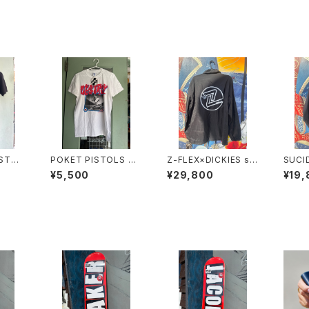
ISTOL
POKET PISTOLS PP
Z-FLEX×DICKIES sin
SUCI
S TEE tシャツ
ce1976s Skate コー
スーサ
¥5,500
¥29,800
¥19,
チジャケット USA
ーズ 
ト U