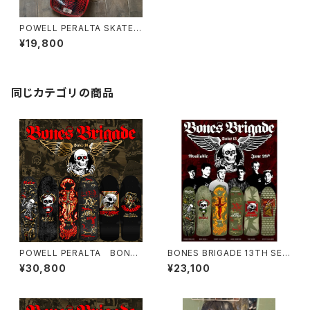
POWELL PERALTA SKATEB
OARD (パウエル ペラルタ スケ
¥19,800
ートボード VALLELY ELEPH
ANT バレリー エレファント
マイクバレリー スケボーデッ
キ
同じカテゴリの商品
POWELL PERALTA BONES
BONES BRIGADE 13TH SER
BRIGADE® RODNEY MULLE
IES DECK COMPLETE SET
¥30,800
¥23,100
N SERIES 16 REISSUE DECK
ボーンズ・ブリゲード デッキ Po
BLACK/GOLD 7.4inch×27.
well Peralta Caballero 9.9
68インチ
5 x 29.74inch