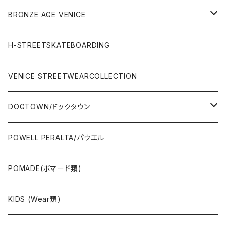
WEAR(サーフブランド衣類)
COMPLETE（完成品）
小物類
BRONZE AGE VENICE
STREET
Rhythm(サーフアパレル)
TRUCK(トラック)
SALE
made in JAPAN
H-STREETSKATEBOARDING
SURFSKATE
Ripcurl(サーフブランド)
WHEEL(ウィール)
made in USA
VENICE STREETWEARCOLLECTION
OTHERS(スケボー小物/ステッカー類)
DOGTOWN/ドックタウン
JAYADAMS/ジェイアダムス
WEAR(衣類)
POWELL PERALTA/パウエル
Deck(スケートデッキ)
POMADE(ポマード類)
CAP/HAT(キャップ類)
KIDS (Wear類)