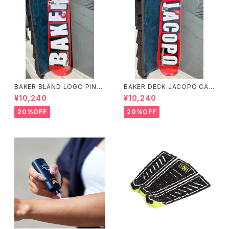
BAKER BLAND LOGO PINK
BAKER DECK JACOPO CAR
DECK 8.0 ベイカー ブラン
OZZI BRAND LOGO 8.25 ベ
¥10,240
¥10,240
ド ロゴ デッキ ピンク 8イ
イカー デッキ ジェイコープ ブ
ンチ スケートボード スケボー
ランド ロゴ スケートボード
20%OFF
20%OFF
スケボー