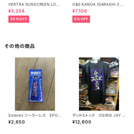
VERTRA SUNSCREEN LOTI
O&E KANOA IGARASHI 3 PI
ON WHITE SPF 44＃
ECE BLACK/LIME｜PRO SE
¥3,234
¥7,106
RIES
30%OFF
5%OFF
その他の商品
Solarez ソーラーレズ EPOX
デッドストック OSIRIS JAY A
Y DING REPAIR リペア サー
DAMS
¥2,650
¥12,800
フィン サーフボード リペア
修理 レジン 簡単サーフボー
ド修理剤 リペアキット