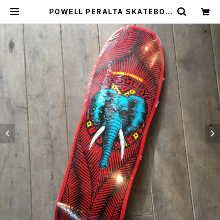
POWELL PERALTA SKATEBOA
RD (パウエル ペラルタ スケートボー
ド VALLELY ELEPHANT バレリ
ー エレファント マイクバレリー
スケボーデッキ | CCCSURFSK8
SHOP