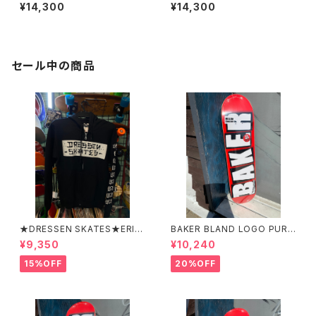
r 9.00×32.15 Deck スケボー
gled Dot 7 Ply Birch
¥14,300
¥14,300
デッキ
セール中の商品
★DRESSEN SKATES★ERIC
BAKER BLAND LOGO PURP
DRESSEN BLACK ZIP HOO
LE DECK 8.0 ベイカー ブラ
¥9,350
¥10,240
D PARKER ドレッセンスケーツ
ンド ロゴ パープル デッ
スケート エリックドレッセン
キ 8インチ スケートボード ス
15%OFF
20%OFF
ブラック フードパーカー フー
ケボー
ディーパーカー