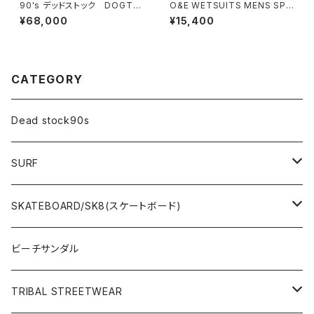
90's デッドストック DOGTO
O&E WETSUITS MENS SPR
WN
ING SUIT 2/2mm スプリン
¥68,000
¥15,400
グ ウエットスーツ｜メンズ
CATEGORY
Dead stock90s
SURF
WetSuits(ウェットスーツ )
SKATEBOARD/SK8(スケートボード)
Surf Board(サーフボード )
CLOTHING(アパレル)
ビーチサンダル
OTHERS(サーフ小物)
DECK(デッキ)
TRIBAL STREETWEAR