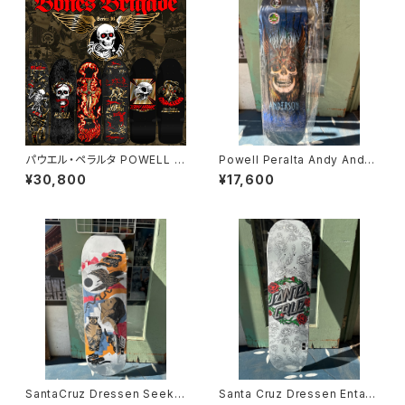
パウエル・ペラルタ POWELL P
Powell Peralta Andy Ander
ERALTA スケボー デッキ 10 B
son Heron Flight 9.31
¥30,800
¥17,600
ONES BRIGADE® TONY HA
WK SERIES 16 REISSUE DE
CK BLACK/GOLD トニー・ホ
ーク ボーンズ・ブリゲード ブラ
ック ゴールド 限定 オールドスク
ール リイシュー スケボー
SantaCruz Dressen Seeke
Santa Cruz Dressen Entan