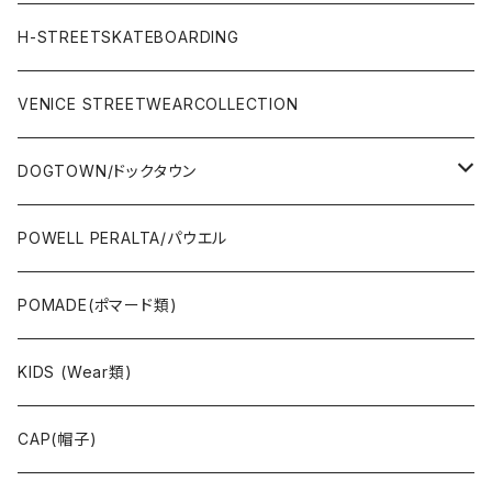
STREET
Rhythm(サーフアパレル)
TRUCK(トラック)
SALE
made in JAPAN
H-STREETSKATEBOARDING
SURFSKATE
Ripcurl(サーフブランド)
WHEEL(ウィール)
made in USA
VENICE STREETWEARCOLLECTION
OTHERS(スケボー小物/ステッカー類)
DOGTOWN/ドックタウン
JAYADAMS/ジェイアダムス
WEAR(衣類)
POWELL PERALTA/パウエル
Deck(スケートデッキ)
POMADE(ポマード類)
CAP/HAT(キャップ類)
KIDS (Wear類)
OTHERS(ドックタウン小物)
CAP(帽子)