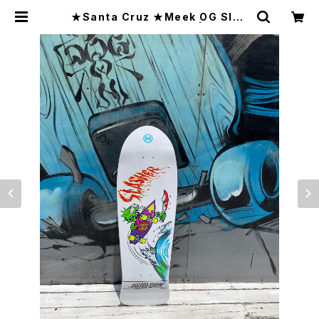
★Santa Cruz ★Meek OG Slas
her Reissue10.1×31.1 | CCCSU
RFSK8SHOP