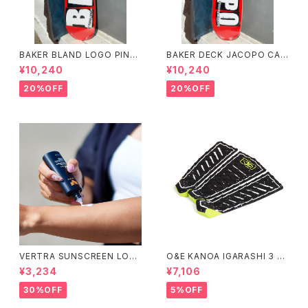
BAKER BLAND LOGO PINK
BAKER DECK JACOPO CAR
DECK 8.0 ベイカー ブラン
OZZI BRAND LOGO 8.25 ベ
¥10,240
¥10,240
ド ロゴ デッキ ピンク 8イ
イカー デッキ ジェイコープ ブ
ンチ スケートボード スケボー
ランド ロゴ スケートボード
20%OFF
20%OFF
スケボー
VERTRA SUNSCREEN LOTI
O&E KANOA IGARASHI 3 PI
ON WHITE SPF 44＃
ECE BLACK/LIME｜PRO SE
¥3,234
¥7,106
RIES
30%OFF
5%OFF