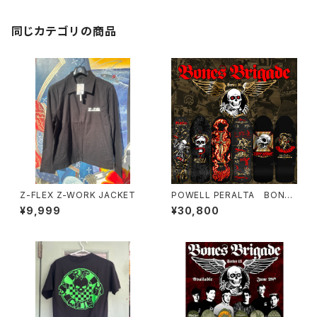
同じカテゴリの商品
Z-FLEX Z-WORK JACKET
POWELL PERALTA BONES
BRIGADE® RODNEY MULLE
¥9,999
¥30,800
N SERIES 16 REISSUE DECK
BLACK/GOLD 7.4inch×27.
68インチ