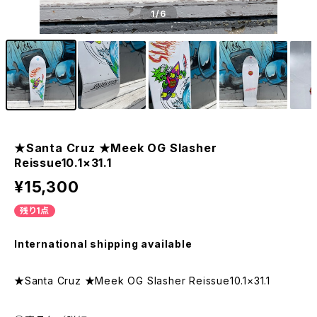
1
/6
★Santa Cruz ★Meek OG Slasher
Reissue10.1×31.1
¥15,300
残り1点
International shipping available
★Santa Cruz ★Meek OG Slasher Reissue10.1×31.1