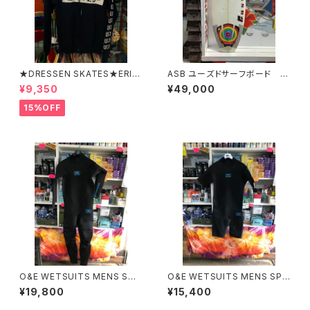
★DRESSEN SKATES★ERIC
ASB ユーズドサーフボード シ
DRESSEN BLACK ZIP HOO
ョートボード
¥9,350
¥49,000
D PARKER ドレッセンスケーツ
スケート エリックドレッセン
15%OFF
ブラック フードパーカー フー
ディーパーカー
O&E WETSUITS MENS STE
O&E WETSUITS MENS SPR
AMER 3/2mmジャージフルス
ING SUIT 2/2mm スプリン
¥19,800
¥15,400
ーツ ｜メンズ
グ ウエットスーツ｜メンズ