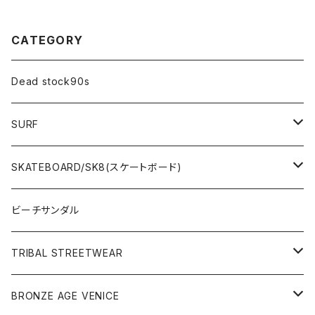
CATEGORY
Dead stock90s
SURF
WetSuits(ウェットスーツ )
SKATEBOARD/SK8(スケートボード)
Surf Board(サーフボード )
CLOTHING(アパレル)
ビーチサンダル
OTHERS(サーフ小物)
DECK(デッキ)
TRIBAL STREETWEAR
WEAR(サーフブランド衣類)
COMPLETE（完成品）
小物類
BRONZE AGE VENICE