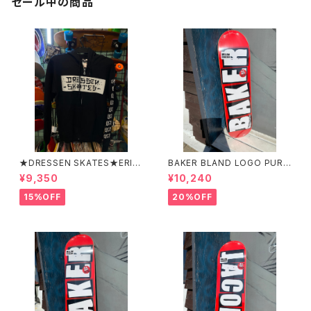
セール中の商品
★DRESSEN SKATES★ERIC
BAKER BLAND LOGO PURP
DRESSEN BLACK ZIP HOO
LE DECK 8.0 ベイカー ブラ
¥9,350
¥10,240
D PARKER ドレッセンスケーツ
ンド ロゴ パープル デッ
スケート エリックドレッセン
キ 8インチ スケートボード ス
15%OFF
20%OFF
ブラック フードパーカー フー
ケボー
ディーパーカー