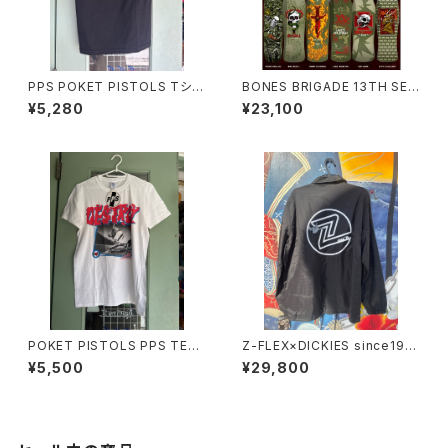
PPS POKET PISTOLS Tシャ
BONES BRIGADE 13TH SER
ツ
IES DECK COMPLETE SET
¥5,280
¥23,100
ボーンズ・ブリゲード デッキ Po
well Peralta Caballero 9.9
5 x 29.74inch
POKET PISTOLS PPS TEE t
Z-FLEX×DICKIES since197
シャツ
6s Skate コーチジャケット U
¥5,500
¥29,800
SA