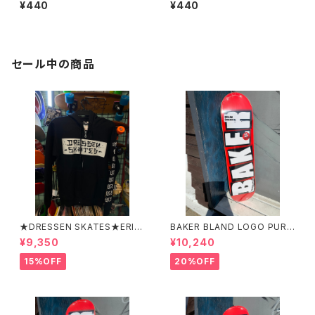
ッカー【T-STAR】
PROJECT ステッカー
¥440
¥440
セール中の商品
★DRESSEN SKATES★ERIC
BAKER BLAND LOGO PURP
DRESSEN BLACK ZIP HOO
LE DECK 8.0 ベイカー ブラ
¥9,350
¥10,240
D PARKER ドレッセンスケーツ
ンド ロゴ パープル デッ
スケート エリックドレッセン
キ 8インチ スケートボード ス
15%OFF
20%OFF
ブラック フードパーカー フー
ケボー
ディーパーカー