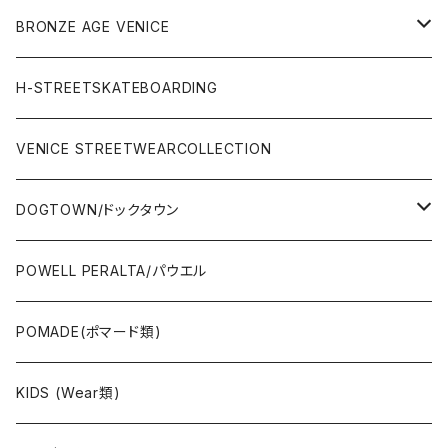
WEAR(サーフブランド衣類)
COMPLETE（完成品）
小物類
BRONZE AGE VENICE
STREET
Rhythm(サーフアパレル)
TRUCK(トラック)
SALE
made in JAPAN
H-STREETSKATEBOARDING
SURFSKATE
Ripcurl(サーフブランド)
WHEEL(ウィール)
made in USA
VENICE STREETWEARCOLLECTION
OTHERS(スケボー小物/ステッカー類)
DOGTOWN/ドックタウン
JAYADAMS/ジェイアダムス
WEAR(衣類)
POWELL PERALTA/パウエル
Deck(スケートデッキ)
POMADE(ポマード類)
CAP/HAT(キャップ類)
KIDS (Wear類)