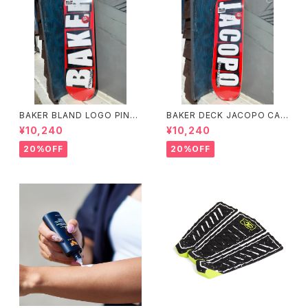
BAKER BLAND LOGO PINK
BAKER DECK JACOPO CAR
DECK 8.0 ベイカー ブラン
OZZI BRAND LOGO 8.25 ベ
¥10,240
¥10,240
ド ロゴ デッキ ピンク 8イ
イカー デッキ ジェイコープ ブ
ンチ スケートボード スケボー
ランド ロゴ スケートボード
20%OFF
20%OFF
スケボー