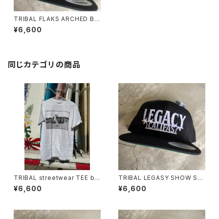
TRIBAL FLAKS ARCHED BL
ACK SNAPBACK CAP
¥6,600
同じカテゴリの商品
TRIBAL streetwear TEE by
TRIBAL LEGASY SHOW SN
C.R STECYK Ⅲ USA Tシャツ
APBACK CAP
¥6,600
¥6,600