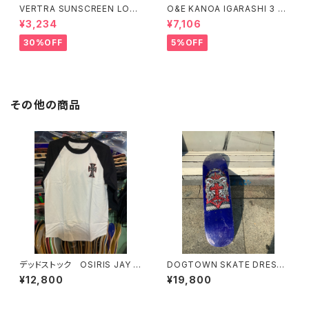
VERTRA SUNSCREEN LOTI
O&E KANOA IGARASHI 3 PI
ON WHITE SPF 44＃
ECE BLACK/LIME｜PRO SE
¥3,234
¥7,106
RIES
30%OFF
5%OFF
その他の商品
デッドストック OSIRIS JAY A
DOGTOWN SKATE DRESSE
DAMS
N SKATE POP SIZE ドッグタ
¥12,800
¥19,800
ウン エリックドレッセン スコ
ットオスターミニクルーザーデッ
キ スケートボード OGデッキ