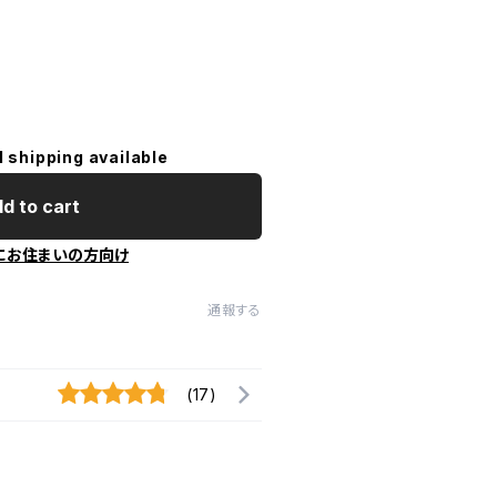
l shipping available
d to cart
にお住まいの方向け
通報する
(17)