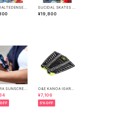
DALTEDENSES
SUCIDAL SKATES ス
イダルテンデンシ
ーサイダルスケート コ
800
¥19,800
コーチジャケッ
ーチジャケット USA
SA
RA SUNSCREE
O&E KANOA IGARAS
TION WHITE S
HI 3 PIECE BLACK/LI
34
¥7,106
4＃
ME｜PRO SERIES
OFF
5%OFF