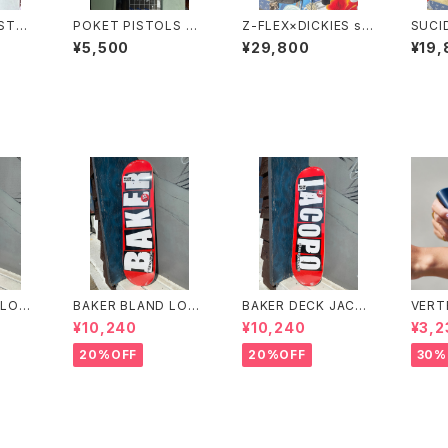
ISTOL
POKET PISTOLS PP
Z-FLEX×DICKIES sin
SUCI
S TEE tシャツ
ce1976s Skate コー
スーサ
¥5,500
¥29,800
¥19,
チジャケット USA
ーズ 
ト U
 LOG
BAKER BLAND LOG
BAKER DECK JACO
VERT
K 8.0
O PINK DECK 8.0 ベ
PO CAROZZI BRAN
N LO
¥10,240
¥10,240
¥3,2
ンド
イカー ブランド ロ
D LOGO 8.25 ベイカ
PF 4
 デッ
ゴ デッキ ピンク 8
ー デッキ ジェイコー
20%OFF
20%OFF
30%
ケートボ
インチ スケートボード
プ ブランド ロゴ ス
スケボー
ケートボード スケボー