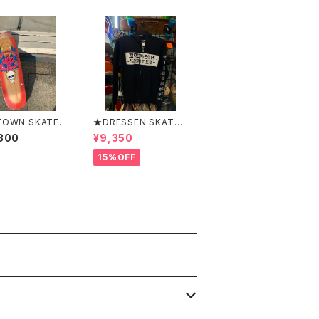
OWN SKATE
★DRESSEN SKATES
DOG ART FTG
★ERIC DRESSEN BL
800
¥9,350
REDドッグタウン
ACK ZIP HOOD PAR
ックアート レッ
KER ドレッセンスケー
15%OFF
ツスケート エリックド
レッセン ブラック フ
ードパーカー フーディ
ーパーカー