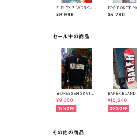
Z-FLEX Z-WORK JA
PPS POKET P
CKET
S Tシャツ
¥9,999
¥5,280
セール中の商品
★DRESSEN SKATES
BAKER BLAND
★ERIC DRESSEN BL
O PURPLE DEC
¥9,350
¥10,240
ACK ZIP HOOD PAR
ベイカー ブラ
KER ドレッセンスケー
ロゴ パープル
15%OFF
20%OFF
ツスケート エリックド
キ 8インチ ス
レッセン ブラック フ
ード スケボー
ードパーカー フーディ
ーパーカー
その他の商品