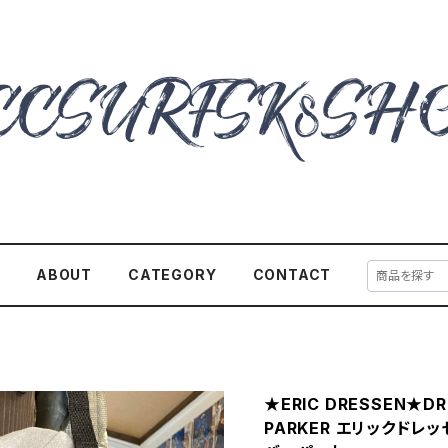
E
ABOUT
CATEGORY
CONTACT
★ERIC DRESSEN★DR
PARKER エリックド