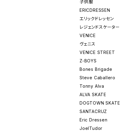
子供服
ERICDRESSEN
エリックドレッセン
レジェンドスケーター
VENICE
ヴェニス
VENICE STREET
Z-BOYS
Bones Brigade
Steve Caballero
Tonny Alva
ALVA SKATE
DOGTOWN SKATE
SANTACRUZ
Eric Dressen
JoelTudor