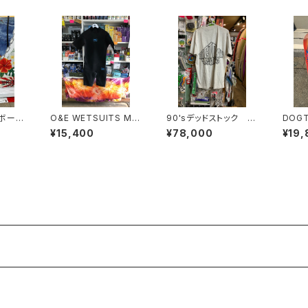
ボー
O&E WETSUITS ME
90'sデッドストック D
DOGT
NS SPRING SUIT 2/2
OGTOWN
BULL
¥15,400
¥78,000
¥19,
mm スプリング ウエッ
-XL 
トスーツ｜メンズ
ブルド
ド