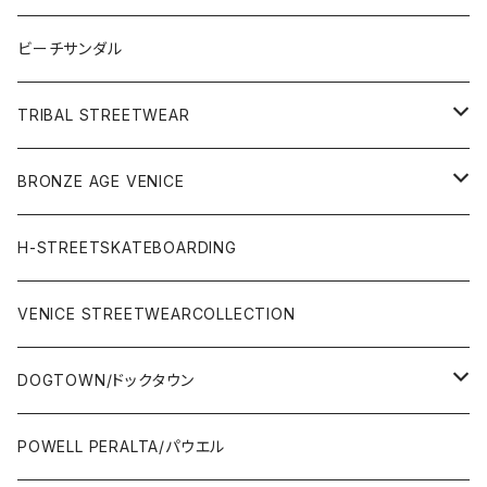
Surf Board(サーフボード )
CLOTHING(アパレル)
ビーチサンダル
OTHERS(サーフ小物)
DECK(デッキ)
TRIBAL STREETWEAR
WEAR(サーフブランド衣類)
COMPLETE（完成品）
小物類
BRONZE AGE VENICE
STREET
Rhythm(サーフアパレル)
TRUCK(トラック)
SALE
made in JAPAN
H-STREETSKATEBOARDING
SURFSKATE
Ripcurl(サーフブランド)
WHEEL(ウィール)
made in USA
VENICE STREETWEARCOLLECTION
OTHERS(スケボー小物/ステッカー類)
DOGTOWN/ドックタウン
JAYADAMS/ジェイアダムス
WEAR(衣類)
POWELL PERALTA/パウエル