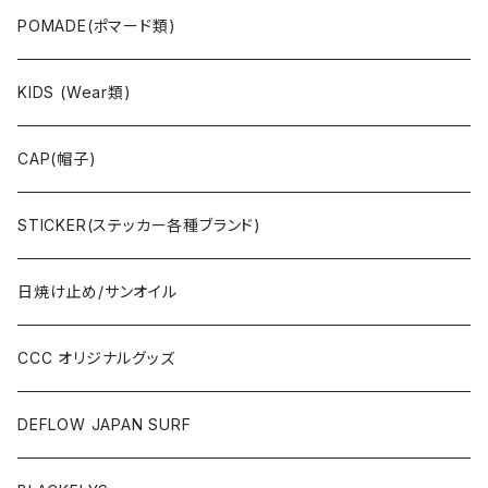
Deck(スケートデッキ)
POMADE(ポマード類)
CAP/HAT(キャップ類)
KIDS (Wear類)
OTHERS(ドックタウン小物)
CAP(帽子)
STICKER(ステッカー各種ブランド)
日焼け止め/サンオイル
CCC オリジナルグッズ
DEFLOW JAPAN SURF