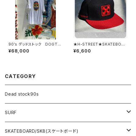
90's デッドストック DOGTO
★H-STREET★SKATEBOAR
WN
DING CAP エイチストリートマ
¥68,000
¥6,600
ーク キャップ H-STREET
MARK BALL CAP
CATEGORY
Dead stock90s
SURF
WetSuits(ウェットスーツ )
SKATEBOARD/SK8(スケートボード)