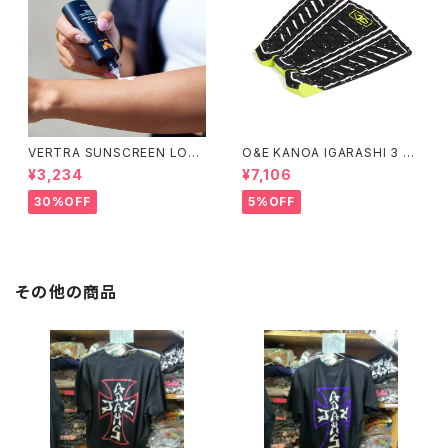
VERTRA SUNSCREEN LOTI
O&E KANOA IGARASHI 3 PI
ON WHITE SPF 44＃
ECE BLACK/LIME｜PRO SE
¥3,234
¥7,106
RIES
30%OFF
5%OFF
その他の商品