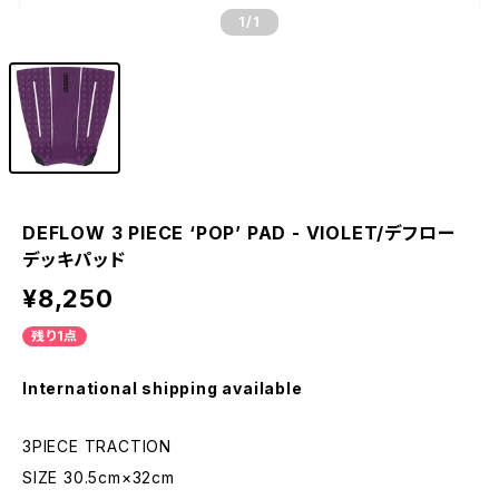
1
/1
DEFLOW 3 PIECE ‘POP’ PAD - VIOLET/デフロー
デッキパッド
¥8,250
残り1点
International shipping available
3PIECE TRACTION
SIZE 30.5cm×32cm