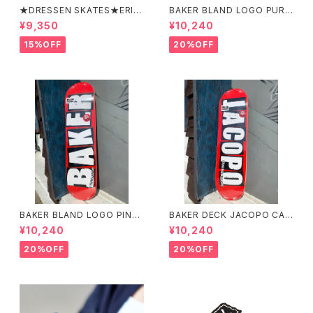
★DRESSEN SKATES★ERIC
BAKER BLAND LOGO PURP
DRESSEN BLACK ZIP HOO
LE DECK 8.0 ベイカー ブラ
¥9,350
¥10,240
D PARKER ドレッセンスケーツ
ンド ロゴ パープル デッ
スケート エリックドレッセン
キ 8インチ スケートボード ス
15%OFF
20%OFF
ブラック フードパーカー フー
ケボー
ディーパーカー
BAKER BLAND LOGO PINK
BAKER DECK JACOPO CAR
DECK 8.0 ベイカー ブラン
OZZI BRAND LOGO 8.25 ベ
¥10,240
¥10,240
ド ロゴ デッキ ピンク 8イ
イカー デッキ ジェイコープ ブ
ンチ スケートボード スケボー
ランド ロゴ スケートボード
20%OFF
20%OFF
スケボー