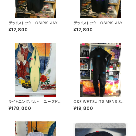
デッドストック OSIRIS JAY A
デッドストック OSIRIS JAY A
DAMS
DAMS
¥12,800
¥12,800
ライトニングボルト ユーズド
O&E WETSUITS MENS STE
新中古 サーフボード ショー
AMER 3/2mmジャージフルス
¥178,000
¥19,800
トボード
ーツ ｜メンズ