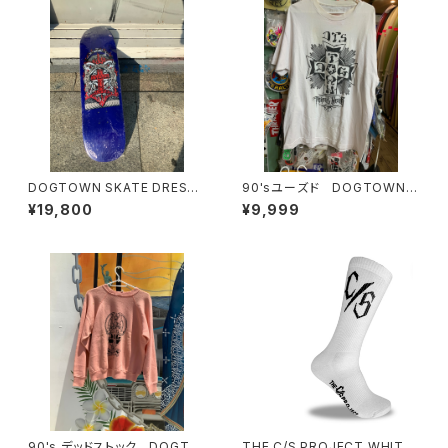
DOGTOWN SKATE DRESSE
90'sユーズド DOGTOWN T
N SKATE POP SIZE ドッグタ
RIBAL
¥19,800
¥9,999
ウン エリックドレッセン スコ
ットオスターミニクルーザーデッ
キ スケートボード OGデッキ
90's デッドストック DOGTO
THE C/S PROJECT WHITE