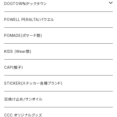
OTHERS(スケボー小物/ステッカー類)
DOGTOWN/ドックタウン
JAYADAMS/ジェイアダムス
WEAR(衣類)
POWELL PERALTA/パウエル
Deck(スケートデッキ)
POMADE(ポマード類)
CAP/HAT(キャップ類)
KIDS (Wear類)
OTHERS(ドックタウン小物)
CAP(帽子)
STICKER(ステッカー各種ブランド)
日焼け止め/サンオイル
CCC オリジナルグッズ