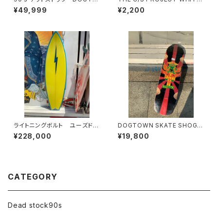
WN
C/S SOCKS
¥49,999
¥2,200
ライトニングボルト ユーズドサ
DOGTOWN SKATE SHOGO
ーフボード ショートボード
KUBO POOL Deck shogo k
¥228,000
¥19,800
ubo pool deck ドッグタウン
スケート ショーゴクボ しょう
ごくぼ クルーザーデッキ スケ
ートボード OGデッキ REDBL
ACK/DOGTOWN SKATES O
CATEGORY
LDSKULL OLDSKATE
Dead stock90s