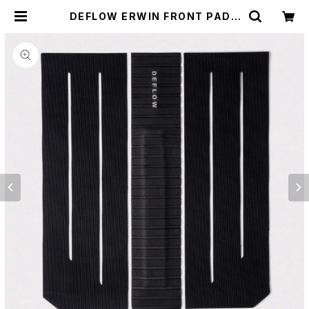
DEFLOW ERWIN FRONT PAD -
BLACK vol2/デフロー フロントパ
ット サーフィン | CCCSURFSK
8SHOP