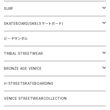
SURF
WetSuits(ウェットスーツ )
SKATEBOARD/SK8(スケートボード)
Surf Board(サーフボード )
CLOTHING(アパレル)
ビーチサンダル
OTHERS(サーフ小物)
DECK(デッキ)
TRIBAL STREETWEAR
WEAR(サーフブランド衣類)
COMPLETE（完成品）
小物類
BRONZE AGE VENICE
STREET
Rhythm(サーフアパレル)
TRUCK(トラック)
SALE
made in JAPAN
H-STREETSKATEBOARDING
SURFSKATE
Ripcurl(サーフブランド)
WHEEL(ウィール)
made in USA
VENICE STREETWEARCOLLECTION