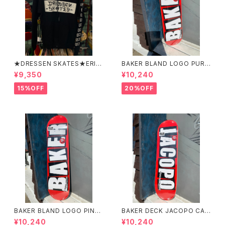
★DRESSEN SKATES★ERIC
BAKER BLAND LOGO PURP
DRESSEN BLACK ZIP HOO
LE DECK 8.0 ベイカー ブラ
¥9,350
¥10,240
D PARKER ドレッセンスケーツ
ンド ロゴ パープル デッ
スケート エリックドレッセン
キ 8インチ スケートボード ス
15%OFF
20%OFF
ブラック フードパーカー フー
ケボー
ディーパーカー
BAKER BLAND LOGO PINK
BAKER DECK JACOPO CAR
DECK 8.0 ベイカー ブラン
OZZI BRAND LOGO 8.25 ベ
¥10,240
¥10,240