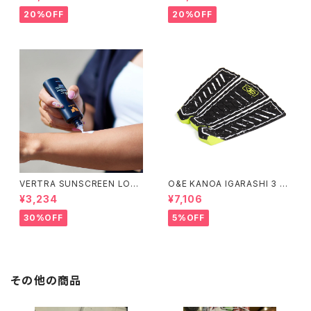
ド ロゴ デッキ ピンク 8イ
イカー デッキ ジェイコープ ブ
ンチ スケートボード スケボー
ランド ロゴ スケートボード
20%OFF
20%OFF
スケボー
VERTRA SUNSCREEN LOTI
O&E KANOA IGARASHI 3 PI
ON WHITE SPF 44＃
ECE BLACK/LIME｜PRO SE
¥3,234
¥7,106
RIES
30%OFF
5%OFF
その他の商品