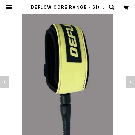
DEFLOW CORE RANGE - 6ft 7
mmREGULAR / ACID LEMON デ
フロー サーフリーシュコード 6フ
ィート7mm | CCCSURFSK8SHO
P