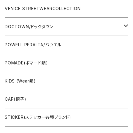
SURFSKATE
Ripcurl(サーフブランド)
WHEEL(ウィール)
made in USA
VENICE STREETWEARCOLLECTION
OTHERS(スケボー小物/ステッカー類)
DOGTOWN/ドックタウン
JAYADAMS/ジェイアダムス
WEAR(衣類)
POWELL PERALTA/パウエル
Deck(スケートデッキ)
POMADE(ポマード類)
CAP/HAT(キャップ類)
KIDS (Wear類)
OTHERS(ドックタウン小物)
CAP(帽子)
STICKER(ステッカー各種ブランド)