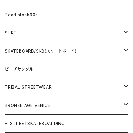
Dead stock90s
SURF
WetSuits(ウェットスーツ )
SKATEBOARD/SK8(スケートボード)
Surf Board(サーフボード )
CLOTHING(アパレル)
ビーチサンダル
OTHERS(サーフ小物)
DECK(デッキ)
TRIBAL STREETWEAR
WEAR(サーフブランド衣類)
COMPLETE（完成品）
小物類
BRONZE AGE VENICE
STREET
Rhythm(サーフアパレル)
TRUCK(トラック)
SALE
made in JAPAN
H-STREETSKATEBOARDING