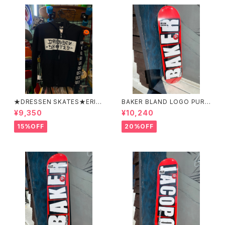
★DRESSEN SKATES★ERIC
BAKER BLAND LOGO PURP
DRESSEN BLACK ZIP HOO
LE DECK 8.0 ベイカー ブラ
¥9,350
¥10,240
D PARKER ドレッセンスケーツ
ンド ロゴ パープル デッ
スケート エリックドレッセン
キ 8インチ スケートボード ス
15%OFF
20%OFF
ブラック フードパーカー フー
ケボー
ディーパーカー