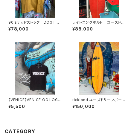
90'sデッドストック DOGTO
ライトニングボルト ユーズドサ
WN
ーフボード
¥78,000
¥88,000
【VENICE】VENICE OG LOGO
rickland ユーズドサーフボー
T-Shirts
ド 新中古 展示品
¥5,500
¥150,000
CATEGORY