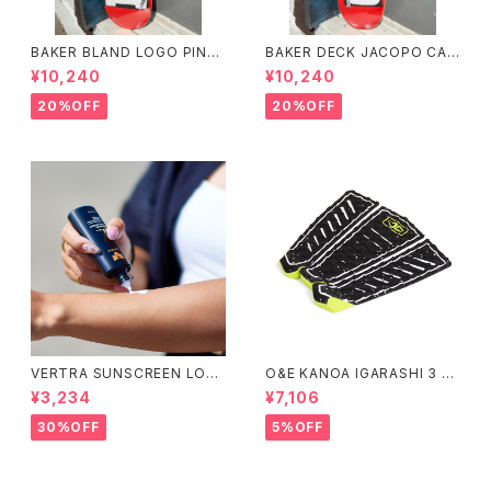
BAKER BLAND LOGO PINK
BAKER DECK JACOPO CAR
DECK 8.0 ベイカー ブラン
OZZI BRAND LOGO 8.25 ベ
¥10,240
¥10,240
ド ロゴ デッキ ピンク 8イ
イカー デッキ ジェイコープ ブ
ンチ スケートボード スケボー
ランド ロゴ スケートボード
20%OFF
20%OFF
スケボー
VERTRA SUNSCREEN LOTI
O&E KANOA IGARASHI 3 PI
ON WHITE SPF 44＃
ECE BLACK/LIME｜PRO SE
¥3,234
¥7,106
RIES
30%OFF
5%OFF