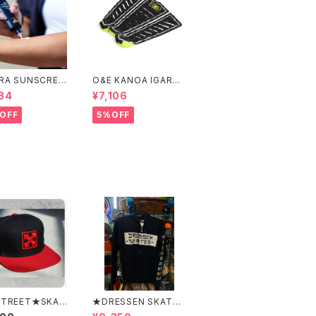
RA SUNSCREE
O&E KANOA IGARAS
TION WHITE S
HI 3 PIECE BLACK/LI
34
¥7,106
4＃
ME｜PRO SERIES
OFF
5%OFF
TREET★SKAT
★DRESSEN SKATES
RDING CAP エ
★ERIC DRESSEN BL