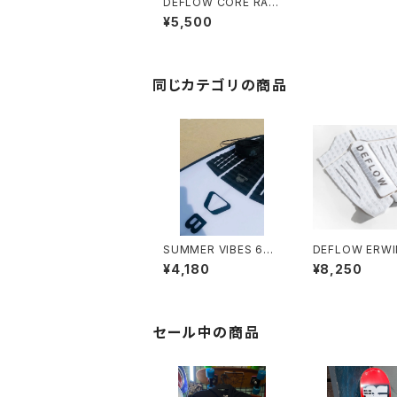
DEFLOW CORE RAN
GE - 6ft 6mmCOMP
¥5,500
/ MINT デフローリーシ
ュコード サーフィン6
フィート6mm
同じカテゴリの商品
SUMMER VIBES 6FT
DEFLOW ERWI
SURFBOARD LEASH
L PAD WHITE
¥4,180
¥8,250
- BLACK
ー デッキパッド
イン フランス
セール中の商品