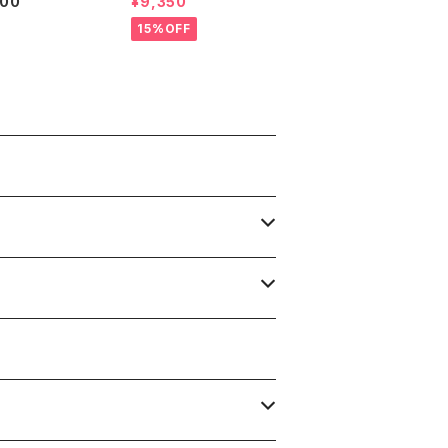
600
¥9,350
ストリートマーク
ACK ZIP HOOD PAR
プ H-STREET
KER ドレッセンスケー
15%OFF
 BALL CAP
ツスケート エリックド
レッセン ブラック フ
ードパーカー フーディ
ーパーカー