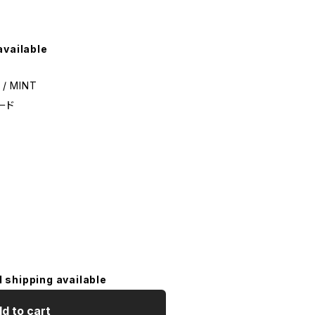
available
 / MINT
ード
l shipping available
d to cart