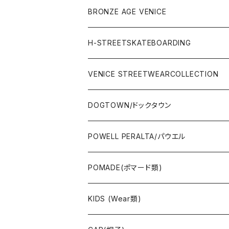
WEAR(サーフブランド衣類)
COMPLETE（完成品）
小物類
BRONZE AGE VENICE
STREET
Rhythm(サーフアパレル)
TRUCK(トラック)
SALE
made in JAPAN
H-STREETSKATEBOARDING
SURFSKATE
Ripcurl(サーフブランド)
WHEEL(ウィール)
made in USA
VENICE STREETWEARCOLLECTION
OTHERS(スケボー小物/ステッカー類)
DOGTOWN/ドックタウン
JAYADAMS/ジェイアダムス
WEAR(衣類)
POWELL PERALTA/パウエル
Deck(スケートデッキ)
POMADE(ポマード類)
CAP/HAT(キャップ類)
KIDS (Wear類)