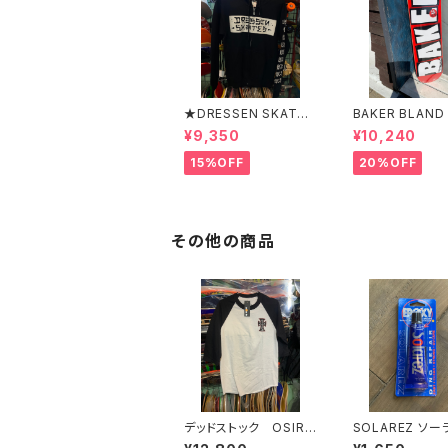
★DRESSEN SKATES
BAKER BLAND
★ERIC DRESSEN BL
O PURPLE DEC
¥9,350
¥10,240
ACK ZIP HOOD PAR
ベイカー ブラ
KER ドレッセンスケー
ロゴ パープル
15%OFF
20%OFF
ツスケート エリックド
キ 8インチ ス
レッセン ブラック フ
ード スケボー
ードパーカー フーディ
ーパーカー
その他の商品
デッドストック OSIRI
SOLAREZ ソーラーレ
S JAY ADAMS
ズ EPOXY DIN