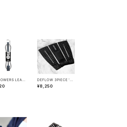
LOWERS LEAS
DEFLOW 3PIECE 'P
FT｜直径6mm
OP' PAD - BLACK/デ
20
¥8,250
フローデッキパッド サ
ーフィン