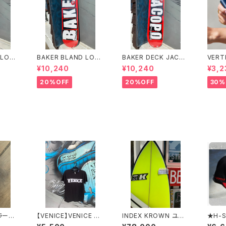
 LOG
BAKER BLAND LOG
BAKER DECK JACO
VERT
K 8.0
O PINK DECK 8.0 ベ
PO CAROZZI BRAN
N LO
¥10,240
¥10,240
¥3,2
ンド
イカー ブランド ロ
D LOGO 8.25 ベイカ
PF 4
 デッ
ゴ デッキ ピンク 8
ー デッキ ジェイコー
20%OFF
20%OFF
30%
ケートボ
インチ スケートボード
プ ブランド ロゴ ス
スケボー
ケートボード スケボー
【VENICE】VENICE O
INDEX KROWN ユー
★H-S
G RE
G LOGO T-Shirts
ズドサーフボード
EBOA