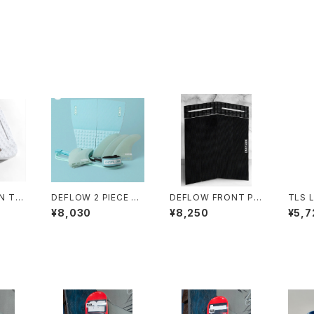
N TAI
DEFLOW 2 PIECE PA
DEFLOW FRONT PA
TLS 
/デフロ
D II - MINT デフロー
D - BLACK/デフロ
H 8
¥8,030
¥8,250
¥5,7
 スペ
デッキパット サーフィ
ー フロントパット 6
ン
ピース 3mm