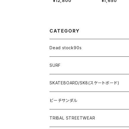
¥12,800
¥1,650
PAIR エポキシ
グリペア 簡単
ボード修理剤 
キット
CATEGORY
Dead stock90s
SURF
WetSuits(ウェットスーツ )
SKATEBOARD/SK8(スケートボード)
Surf Board(サーフボード )
CLOTHING(アパレル)
ビーチサンダル
OTHERS(サーフ小物)
DECK(デッキ)
TRIBAL STREETWEAR