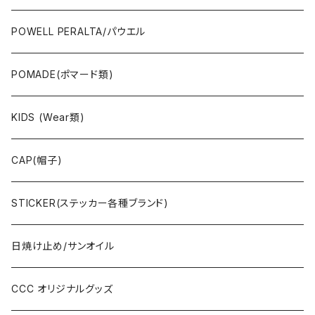
JAYADAMS/ジェイアダムス
WEAR(衣類)
POWELL PERALTA/パウエル
Deck(スケートデッキ)
POMADE(ポマード類)
CAP/HAT(キャップ類)
KIDS (Wear類)
OTHERS(ドックタウン小物)
CAP(帽子)
STICKER(ステッカー各種ブランド)
日焼け止め/サンオイル
CCC オリジナルグッズ