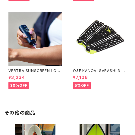
スケボー
VERTRA SUNSCREEN LOTI
O&E KANOA IGARASHI 3 PI
ON WHITE SPF 44＃
ECE BLACK/LIME｜PRO SE
¥3,234
¥7,106
RIES
30%OFF
5%OFF
その他の商品