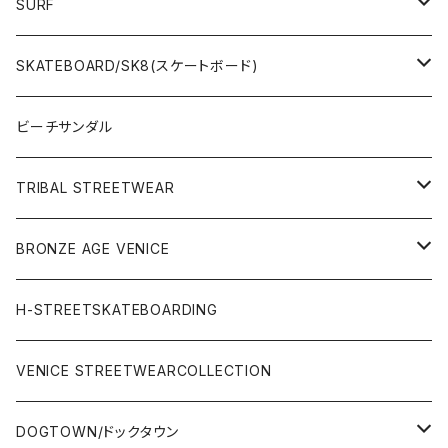
SURF
WetSuits(ウェットスーツ )
SKATEBOARD/SK8(スケートボード)
Surf Board(サーフボード )
CLOTHING(アパレル)
ビーチサンダル
OTHERS(サーフ小物)
DECK(デッキ)
TRIBAL STREETWEAR
WEAR(サーフブランド衣類)
COMPLETE（完成品）
小物類
BRONZE AGE VENICE
STREET
Rhythm(サーフアパレル)
TRUCK(トラック)
SALE
made in JAPAN
H-STREETSKATEBOARDING
SURFSKATE
Ripcurl(サーフブランド)
WHEEL(ウィール)
made in USA
VENICE STREETWEARCOLLECTION
OTHERS(スケボー小物/ステッカー類)
DOGTOWN/ドックタウン