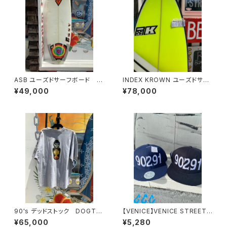
ASB ユーズドサーフボード シ
INDEX KROWN ユーズドサー
ョートボード
フボード
¥49,000
¥78,000
90's デッドストック DOGTO
【VENICE】VENICE STREET
WN
WEAR 90291 HAT CAP NAV
¥65,000
¥5,280
Y or BLACK