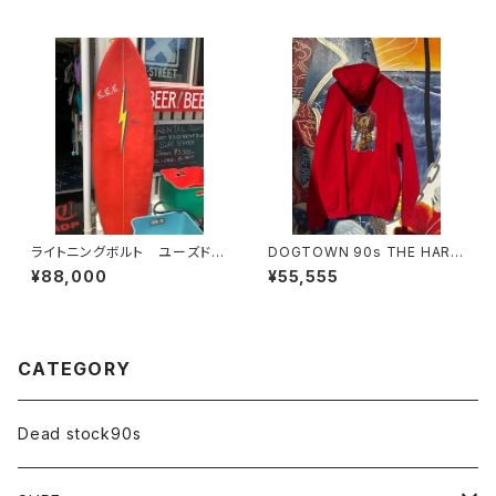
ライトニングボルト ユーズドサ
DOGTOWN 90s THE HARD
ーフボード
WAY SUCIDALTEDENSES 1
¥88,000
¥55,555
999 WORLD TOUR デッドス
トック ヴィンテージ パーカー
CATEGORY
Dead stock90s