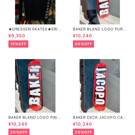
★DRESSEN SKATES★ERIC
BAKER BLAND LOGO PURP
DRESSEN BLACK ZIP HOO
LE DECK 8.0 ベイカー ブラ
¥9,350
¥10,240
D PARKER ドレッセンスケーツ
ンド ロゴ パープル デッ
スケート エリックドレッセン
キ 8インチ スケートボード ス
15%OFF
20%OFF
ブラック フードパーカー フー
ケボー
ディーパーカー
BAKER BLAND LOGO PINK
BAKER DECK JACOPO CAR
DECK 8.0 ベイカー ブラン
OZZI BRAND LOGO 8.25 ベ
¥10,240
¥10,240
ド ロゴ デッキ ピンク 8イ
イカー デッキ ジェイコープ ブ
ンチ スケートボード スケボー
ランド ロゴ スケートボード
20%OFF
20%OFF