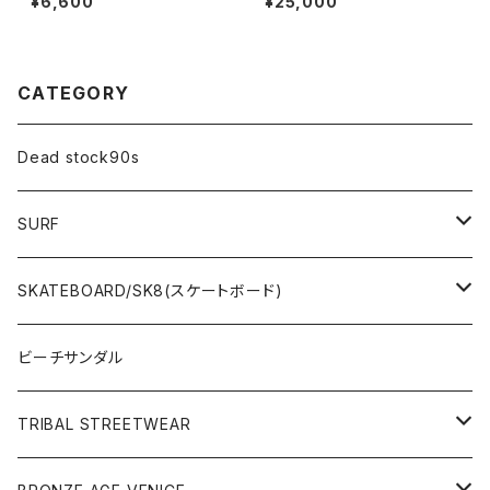
¥6,600
¥25,000
ウン USA
CATEGORY
Dead stock90s
SURF
WetSuits(ウェットスーツ )
SKATEBOARD/SK8(スケートボード)
Surf Board(サーフボード )
CLOTHING(アパレル)
ビーチサンダル
OTHERS(サーフ小物)
DECK(デッキ)
TRIBAL STREETWEAR
WEAR(サーフブランド衣類)
COMPLETE（完成品）
小物類