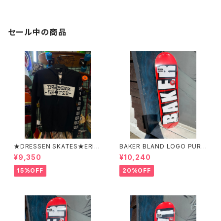
セール中の商品
★DRESSEN SKATES★ERIC
BAKER BLAND LOGO PURP
DRESSEN BLACK ZIP HOO
LE DECK 8.0 ベイカー ブラ
¥9,350
¥10,240
D PARKER ドレッセンスケーツ
ンド ロゴ パープル デッ
スケート エリックドレッセン
キ 8インチ スケートボード ス
15%OFF
20%OFF
ブラック フードパーカー フー
ケボー
ディーパーカー