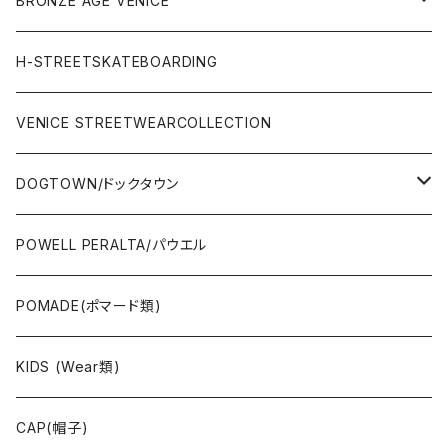
BRONZE AGE VENICE
STREET
Rhythm(サーフアパレル)
TRUCK(トラック)
SALE
made in JAPAN
H-STREETSKATEBOARDING
SURFSKATE
Ripcurl(サーフブランド)
WHEEL(ウィール)
made in USA
VENICE STREETWEARCOLLECTION
OTHERS(スケボー小物/ステッカー類)
DOGTOWN/ドックタウン
JAYADAMS/ジェイアダムス
WEAR(衣類)
POWELL PERALTA/パウエル
Deck(スケートデッキ)
POMADE(ポマード類)
CAP/HAT(キャップ類)
KIDS (Wear類)
OTHERS(ドックタウン小物)
CAP(帽子)