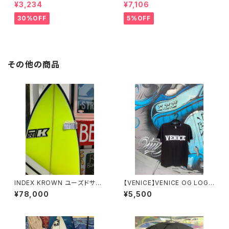
ON WHITE SPF 44＃
ECE BLACK/LIME｜PRO SE
¥3,234
¥7,106
RIES
30%OFF
5%OFF
その他の商品
INDEX KROWN ユーズドサー
【VENICE】VENICE OG LOGO
フボード
T-Shirts
¥78,000
¥5,500