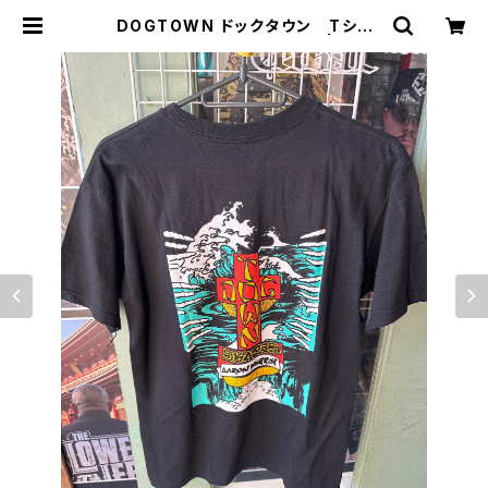
DOGTOWN ドックタウン Tシャ
ツ USA AARUN MURRY | CCC
SURFSK8SHOP