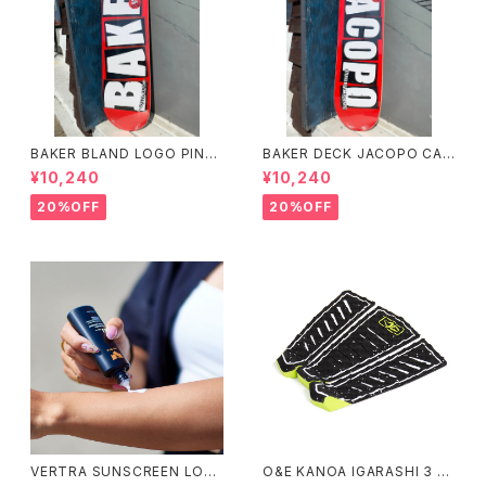
BAKER BLAND LOGO PINK
BAKER DECK JACOPO CAR
DECK 8.0 ベイカー ブラン
OZZI BRAND LOGO 8.25 ベ
¥10,240
¥10,240
ド ロゴ デッキ ピンク 8イ
イカー デッキ ジェイコープ ブ
ンチ スケートボード スケボー
ランド ロゴ スケートボード
20%OFF
20%OFF
スケボー
VERTRA SUNSCREEN LOTI
O&E KANOA IGARASHI 3 PI