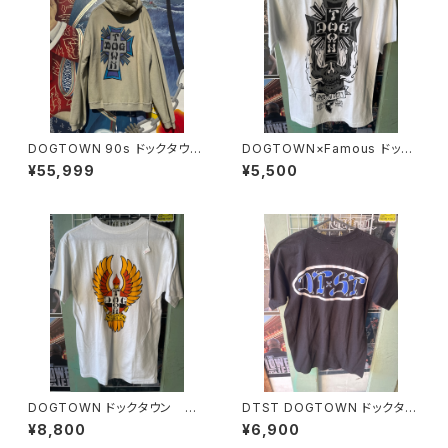
DOGTOWN 90s ドックタウ
DOGTOWN×Famous ドック
ン デッドストック ヴィンテー
タウン フェイマスコラボ限定モ
¥55,999
¥5,500
ジ オールドスクール dogto
デル デットストック品 Tシャ
wn crew USA
ツ
DOGTOWN ドックタウン T
DTST DOGTOWN ドックタウ
シャツ USA
ンスーサイダル USA Tシャ
¥8,800
¥6,900
ツ