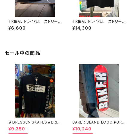
TRIBAL トライバル ストリート
TRIBAL トライバル ストリート
ウェア スナップバックキャッ
ウェア コーチジャケット US
¥6,600
¥14,300
プ USA
A
セール中の商品
★DRESSEN SKATES★ERIC
BAKER BLAND LOGO PURP
DRESSEN BLACK ZIP HOO
LE DECK 8.0 ベイカー ブラ
¥9,350
¥10,240
D PARKER ドレッセンスケーツ
ンド ロゴ パープル デッ