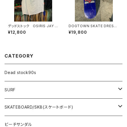
デッドストック OSIRIS JAY A
DOGTOWN SKATE DRESSE
DAMS
N SKATE POP SIZE ドッグタ
¥12,800
¥19,800
ウン エリックドレッセン スコ
ットオスターミニクルーザーデッ
キ スケートボード OGデッキ
CATEGORY
Dead stock90s
SURF
WetSuits(ウェットスーツ )
SKATEBOARD/SK8(スケートボード)
Surf Board(サーフボード )
CLOTHING(アパレル)
ビーチサンダル