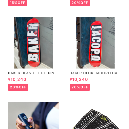
スケート エリックドレッセン
キ 8インチ スケートボード ス
15%OFF
20%OFF
ブラック フードパーカー フー
ケボー
ディーパーカー
BAKER BLAND LOGO PINK
BAKER DECK JACOPO CAR
DECK 8.0 ベイカー ブラン
OZZI BRAND LOGO 8.25 ベ
¥10,240
¥10,240
ド ロゴ デッキ ピンク 8イ
イカー デッキ ジェイコープ ブ
ンチ スケートボード スケボー
ランド ロゴ スケートボード
20%OFF
20%OFF
スケボー