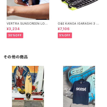
VERTRA SUNSCREEN LOTI
O&E KANOA IGARASHI 3 PI
ON WHITE SPF 44＃
ECE BLACK/LIME｜PRO SE
¥3,234
¥7,106
RIES
30%OFF
5%OFF
その他の商品