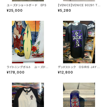
ユーズドショートボード EPS
【VENICE】VENICE 90291 T-
Shirts venice streetwear B
¥25,000
¥5,280
LACK orNAVY
ライトニングボルト ユーズド
デッドストック OSIRIS JAY A
新中古 サーフボード ショー
DAMS
¥178,000
¥12,800
トボード