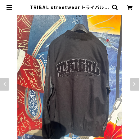
TRIBAL streetwear トライバルジ
ャケット TRIBAL ARCHED COL
LEGE JACKET | CCCSURFSK8
SHOP