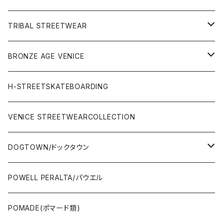
OTHERS(サーフ小物)
DECK(デッキ)
TRIBAL STREETWEAR
WEAR(サーフブランド衣類)
COMPLETE（完成品）
小物類
BRONZE AGE VENICE
STREET
Rhythm(サーフアパレル)
TRUCK(トラック)
SALE
made in JAPAN
H-STREETSKATEBOARDING
SURFSKATE
Ripcurl(サーフブランド)
WHEEL(ウィール)
made in USA
VENICE STREETWEARCOLLECTION
OTHERS(スケボー小物/ステッカー類)
DOGTOWN/ドックタウン
JAYADAMS/ジェイアダムス
WEAR(衣類)
POWELL PERALTA/パウエル
Deck(スケートデッキ)
POMADE(ポマード類)