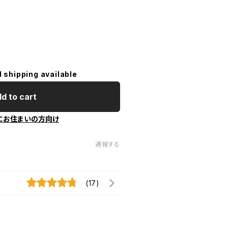
l shipping available
d to cart
にお住まいの方向け
通報する
(17)