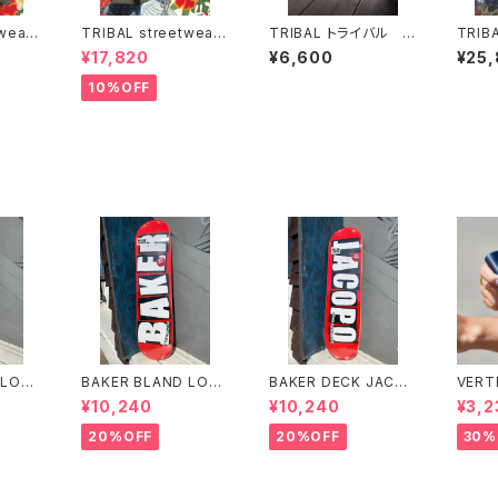
wear
TRIBAL streetwear
TRIBAL トライバル ス
TRIBA
チジャ
コーチジャケット トラ
トリートウェア スナッ
トライ
¥17,820
¥6,600
¥25
イバル
プバックキャップ USA
TRIB
LLEG
10%OFF
 LOG
BAKER BLAND LOG
BAKER DECK JACO
VERT
K 8.0
O PINK DECK 8.0 ベ
PO CAROZZI BRAN
N LO
¥10,240
¥10,240
¥3,2
ンド
イカー ブランド ロ
D LOGO 8.25 ベイカ
PF 4
 デッ
ゴ デッキ ピンク 8
ー デッキ ジェイコー
20%OFF
20%OFF
30%
ケートボ
インチ スケートボード
プ ブランド ロゴ ス
スケボー
ケートボード スケボー