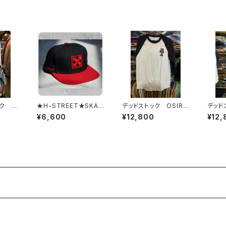
ック D
★H-STREET★SKAT
デッドストック OSIRI
デッド
EBOARDING CAP エ
S JAY ADAMS
S JA
¥6,600
¥12,800
¥12,
イチストリートマーク
キャップ H-STREET
MARK BALL CAP