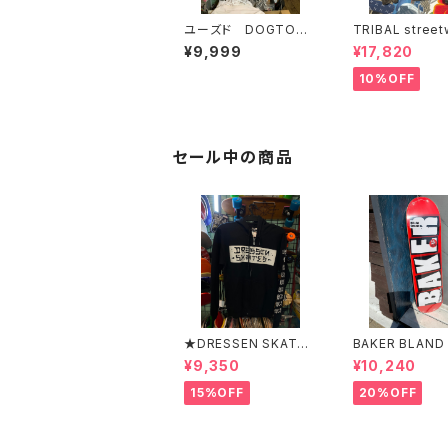
ユーズド DOGTOW
TRIBAL street
N TRIBAL メンズTシャ
トライバル コー
¥9,999
¥17,820
ツ
ケット USA
10%OFF
セール中の商品
★DRESSEN SKATES
BAKER BLAND
★ERIC DRESSEN BL
O PURPLE DEC
¥9,350
¥10,240
ACK ZIP HOOD PAR
ベイカー ブラ
KER ドレッセンスケー
ロゴ パープル
15%OFF
20%OFF
ツスケート エリックド
キ 8インチ ス
レッセン ブラック フ
ード スケボー
ードパーカー フーディ