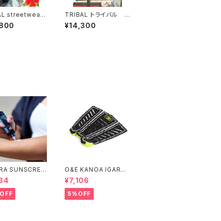
L streetwear
TRIBAL トライバル ス
バルジャケット
トリートウェア コーチ
,800
¥14,300
AL ARCHED CO
ジャケット USA
E JACKET
RA SUNSCREE
O&E KANOA IGARAS
TION WHITE S
HI 3 PIECE BLACK/LI
34
¥7,106
4＃
ME｜PRO SERIES
OFF
5%OFF