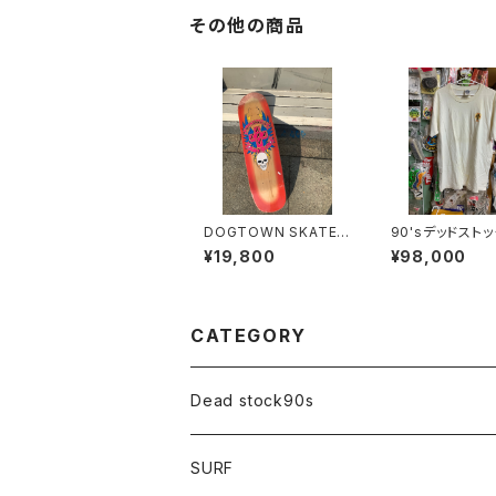
ーパーカー
その他の商品
DOGTOWN SKATE
90'sデッドスト
BULLDOG ART FTG
OGTOWN
¥19,800
¥98,000
-XL REDドッグタウン
ブルドックアート レッ
ド
CATEGORY
Dead stock90s
SURF